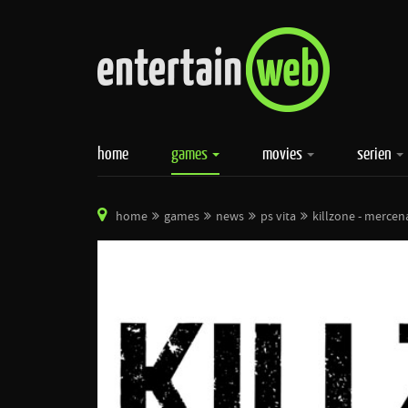
home
games
movies
serien
home
games
news
ps vita
killzone - mercen