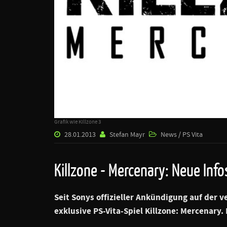
Grafik wie Killzone 3
28.01.2013
Stefan Mayr
News / PS Vita
Killzone - Mercenary: Neue Inf
Seit
Sonys
offizieller Ankündigung auf der 
exklusive PS-Vita-Spiel
Killzone: Mercenary
.