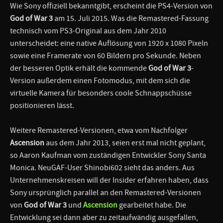
Wie Sony offiziell bekanntgibt, erscheint die PS4-Version von
God of War 3
am 15. Juli 2015. Was die Remastered-Fassung
technisch vom PS3-Original aus dem Jahr 2010
unterscheidet: eine native Auflösung von 1920 x 1080 Pixeln
sowie eine Framerate von 60 Bildern pro Sekunde. Neben
der besseren Optik erhält die kommende
God of War 3
-
Version außerdem einen Fotomodus, mit dem sich die
virtuelle Kamera für besonders coole Schnappschüsse
positionieren lässt.
Weitere Remastered-Versionen, etwa vom Nachfolger
Ascension
aus dem Jahr 2013, seien erst mal nicht geplant,
so Aaron Kaufman vom zuständigen Entwickler Sony Santa
Monica. NeuGAF-User Shinobi602 sieht das anders. Aus
Unternehmenskreisen will der Insider erfahren haben, dass
Sony ursprünglich parallel an den Remastered-Versionen
von
God of War 3
und
Ascension
gearbeitet habe. Die
Entwicklung sei dann aber zu zeitaufwändig ausgefallen,