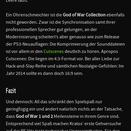
Leere läuft.
Ein Ohrenschmeichler ist die
God of War Collection
ebenfalls
nicht geworden. Zwar ist die Synchronisation samt ihrer
professionellen Sprecher gut gelungen, an der
Modernisierung scheitert’s aber genauso wie zum Release
der PS3-Neuauflagen: Die Komprimierung der Sounddateien
ist vor allem in den
Cutscenes
deutlich zu hören. Apropos
Cutscenes: Die liegen im 4:3-Format vor. Bei aller Liebe zur
Hack-and-Slay-Reihe und sämtlichen Nostalgie-Gefühlen: Im
Jahr 2014 sollte es dann doch 16:9 sein.
Fazit
Und dennoch: All das schränkt den Spielspaß nur
geringfügig ein und ändert natürlich nichts an der Tatsache,
dass
God of War 1 und 2
Meilensteine in ihrem Genre sind.
Entsprechend viel Spaß machen Kratos’ erste Gehversuche
auf der PS Vita trotz technischer Ungereimtheiten. Für den