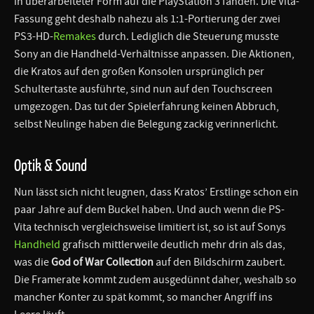
in überarbeiteter Form auf die PlayStation 3 fanden. Die Vita-
Fassung geht deshalb nahezu als 1:1-Portierung der zwei
PS3-HD-
Remakes
durch. Lediglich die Steuerung musste
Sony an die Handheld-Verhältnisse anpassen. Die Aktionen,
die Kratos auf den großen Konsolen ursprünglich per
Schultertaste ausführte, sind nun auf den Touchscreen
umgezogen. Das tut der Spielerfahrung keinen Abbruch,
selbst Neulinge haben die Belegung zackig verinnerlicht.
Optik & Sound
Nun lässt sich nicht leugnen, dass Kratos’ Erstlinge schon ein
paar Jahre auf dem Buckel haben. Und auch wenn die PS-
Vita technisch vergleichsweise limitiert ist, so ist auf Sonys
Handheld
grafisch mittlerweile deutlich mehr drin als das,
was die
God of War Collection
auf den Bildschirm zaubert.
Die Framerate kommt zudem ausgedünnt daher, weshalb so
mancher Konter zu spät kommt, so mancher Angriff ins