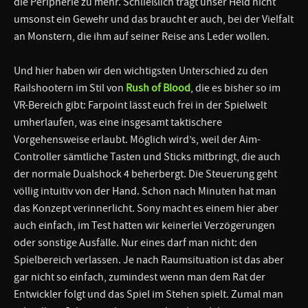
die Peripherie zu mehr. Schließlich trägt unser Held nicht
umsonst ein Gewehr und das braucht er auch, bei der Vielfalt
an Monstern, die ihm auf seiner Reise ans Leder wollen.
Und hier haben wir den wichtigsten Unterschied zu den
Railshootern im Stil von
Rush of Blood
, die es bisher so im
VR-Bereich gibt: Farpoint lässt euch frei in der Spielwelt
umherlaufen, was eine insgesamt taktischere
Vorgehensweise erlaubt. Möglich wird’s, weil der Aim-
Controller sämtliche Tasten und Sticks mitbringt, die auch
der normale Dualshock 4 beherbergt. Die Steuerung geht
völlig intuitiv von der Hand. Schon nach Minuten hat man
das Konzept verinnerlicht. Sony macht es einem hier aber
auch einfach, im Test hatten wir keinerlei Verzögerungen
oder sonstige Ausfälle. Nur eines darf man nicht: den
Spielbereich verlassen. Je nach Raumsituation ist das aber
gar nicht so einfach, zumindest wenn man dem Rat der
Entwickler folgt und das Spiel im Stehen spielt. Zumal man