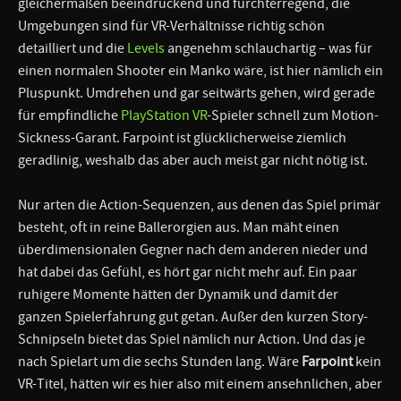
gleichermaßen beeindruckend und furchterregend, die
Umgebungen sind für VR-Verhältnisse richtig schön
detailliert und die
Levels
angenehm schlauchartig – was für
einen normalen Shooter ein Manko wäre, ist hier nämlich ein
Pluspunkt. Umdrehen und gar seitwärts gehen, wird gerade
für empfindliche
PlayStation VR
-Spieler schnell zum Motion-
Sickness-Garant. Farpoint ist glücklicherweise ziemlich
geradlinig, weshalb das aber auch meist gar nicht nötig ist.
Nur arten die Action-Sequenzen, aus denen das Spiel primär
besteht, oft in reine Ballerorgien aus. Man mäht einen
überdimensionalen Gegner nach dem anderen nieder und
hat dabei das Gefühl, es hört gar nicht mehr auf. Ein paar
ruhigere Momente hätten der Dynamik und damit der
ganzen Spielerfahrung gut getan. Außer den kurzen Story-
Schnipseln bietet das Spiel nämlich nur Action. Und das je
nach Spielart um die sechs Stunden lang. Wäre
Farpoint
kein
VR-Titel, hätten wir es hier also mit einem ansehnlichen, aber