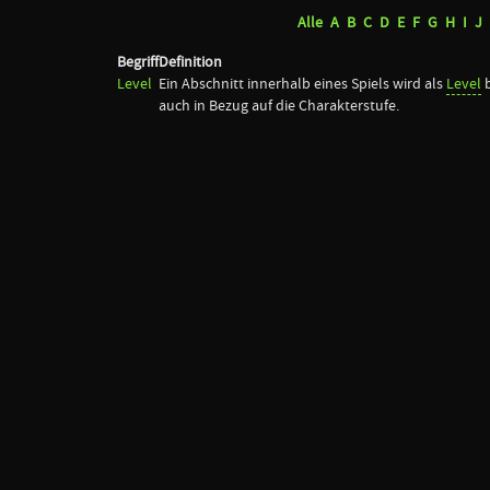
Alle
A
B
C
D
E
F
G
H
I
J
Begriff
Definition
Level
Ein Abschnitt innerhalb eines Spiels wird als
Level
b
auch in Bezug auf die Charakterstufe.