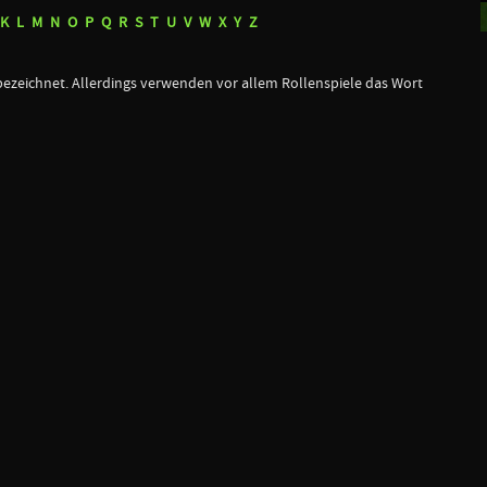
K
L
M
N
O
P
Q
R
S
T
U
V
W
X
Y
Z
ezeichnet. Allerdings verwenden vor allem Rollenspiele das Wort