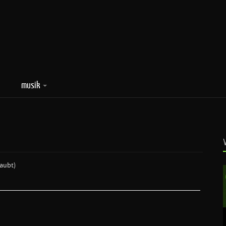
musik
laubt)