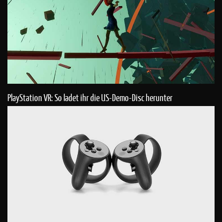
PlayStation VR: So ladet ihr die US-Demo-Disc herunter