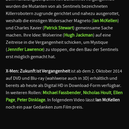
wurden die Mutanten von als Sentinels bezeichneten
Killerrobotern zugrunde gerichtet und nahezu ausgerottet,
weshalb die einstigen Widersacher Magneto (
Ian McKellen
)
und Charles Xavier (
Patrick Stewart
) gemeinsame Sache
machen. Ihre Idee: Wolverine (
Hugh Jackman
) auf eine
Zeitreise in die Vergangenheit schicken, um Mystique
(
Jennifer Lawrence
) zu stoppen, die den Bau der Sentinels
erst möglich gemacht hat.
X-Men: Zukunft ist Vergangenheit
ist ab dem 2. Oktober 2014
auf DVD und Blu-ray (wahlweise auch in 3D) erhältlich und
bereits ab heute als Digital HD in Download-Form verfügbar.
In weiteren Rollen:
Michael Fassbender
,
Nicholas Hoult
,
Ellen
Page
,
Peter Dinklage
. In folgendem Video lässt
Ian McKellen
noch ein paar Gedanken zum Film preis.