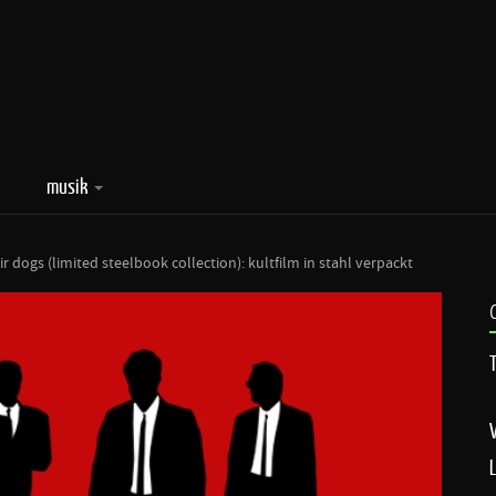
musik
ir dogs (limited steelbook collection): kultfilm in stahl verpackt
T
V