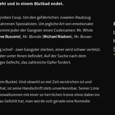
eht und in einem Blutbad endet.
n großen Coup. Um den gefährlichen Juwelen-Raubzug
fahrenen Spezialisten. Um jegliche Art von emotionaler
ommt jeder der Gangster einen Codenamen: Mr. White
eve Buscemi
), Mr. Blonde (
Michael Madsen
), Mr. Brown
schief - zwei Gangster sterben, einer wird schwer verletzt.
räter unter Ihnen befindet. Auf der Suche nach dem
iges Gefecht, das zahlreiche Opfer fordert.
em Buckel. Und obwohl so viel Zeit verstrichen ist und
hat, ist seine Handschrift stets unverkennbar. Seiner Linie
Gewaltszenen mit einer so herrlichen Ironie ohne dabei ins
das Gefühlt hat, man würde sich gerade eine Komödie