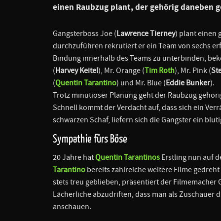
einen Raubzug plant, der gehörig daneben g
Gangsterboss Joe (
Lawrence Tierney
) plant eine
durchzuführen rekrutiert er ein Team von sechs er
Bindung innerhalb des Teams zu unterbinden, bek
(
Harvey Keitel
), Mr. Orange (
Tim Roth
), Mr. Pink (
St
(
Quentin Tarantino
) und Mr. Blue (
Eddie Bunker
).
Trotz minutiöser Planung geht der Raubzug gehörig 
Schnell kommt der Verdacht auf, dass sich ein Ver
schwarzen Schaf, liefern sich die Gangster ein blut
Sympathie fürs Böse
20 Jahre hat
Quentin Tarantinos
Erstling nun auf d
Tarantino
bereits zahlreiche weitere Filme gedreht 
stets treu geblieben, präsentiert der Filmemacher 
Lächerliche abzudriften, dass man als Zuschauer 
anschauen.