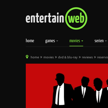
home
games
movies
serien
home
movies
dvd & blu-ray
reviews
reservo