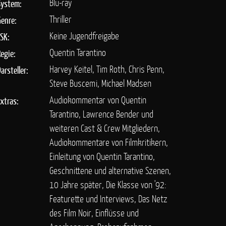
Blu-ray
System:
Thriller
Genre:
Keine Jugendfreigabe
FSK:
Quentin Tarantino
Regie:
Harvey Keitel, Tim Roth, Chris Penn,
arsteller:
Steve Buscemi, Michael Madsen
Audiokommentar von Quentin
Extras:
Tarantino, Lawrence Bender und
weiteren Cast & Crew Mitgliedern,
Audiokommentare von Filmkritikern,
Einleitung von Quentin Tarantino,
Geschnittene und alternative Szenen,
10 Jahre später, Die Klasse von '92:
Featurette und Interviews, Das Netz
des Film Noir, Einflüsse und