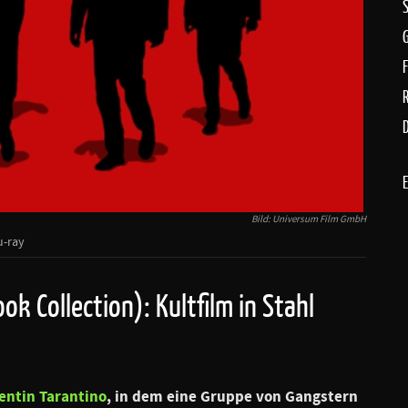
D
Bild: Universum Film GmbH
u-ray
ok Collection): Kultfilm in Stahl
entin Tarantino
, in dem eine Gruppe von Gangstern