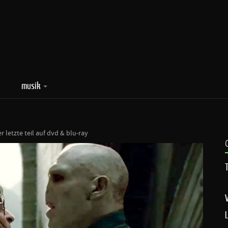
musik
r letzte teil auf dvd & blu-ray
T
V