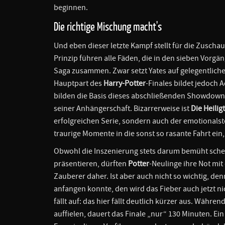
beginnen.
Die richtige Mischung macht's
Und eben dieser letzte Kampf stellt für die Zuscha
Prinzip führen alle Fäden, die in den sieben Vorgä
Saga zusammen. Zwar setzt Yates auf gelegentliche
Hauptpart des
Harry-Potter
-Finales bildet jedoch
bilden die Basis dieses abschließenden Showdow
seiner Anhängerschaft. Bizarrerweise ist
Die Heili
erfolgreichen Serie, sondern auch der emotionals
traurige Momente in die sonst so rasante Fahrt ein
Obwohl die Inszenierung stets darum bemüht sche
präsentieren, dürften
Potter
-Neulinge ihre Not mi
Zauberer daher. Ist aber auch nicht so wichtig, de
anfangen konnte, den wird das Fieber auch jetzt n
fällt auf: das hier fällt deutlich kürzer aus. Währ
auffielen, dauert das Finale „nur“ 130 Minuten. Ei