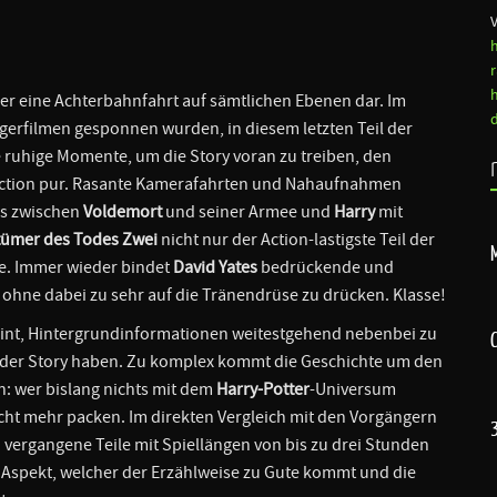
uer eine Achterbahnfahrt auf sämtlichen Ebenen dar. Im
ngerfilmen gesponnen wurden, in diesem letzten Teil der
 ruhige Momente, um die Story voran zu treiben, den
 Action pur. Rasante Kamerafahrten und Nahaufnahmen
ns zwischen
Voldemort
und seiner Armee und
Harry
mit
gtümer des Todes Zwei
nicht nur der Action-lastigste Teil der
te. Immer wieder bindet
David Yates
bedrückende und
, ohne dabei zu sehr auf die Tränendrüse zu drücken. Klasse!
int, Hintergrundinformationen weitestgehend nebenbei zu
t der Story haben. Zu komplex kommt die Geschichte um den
nn: wer bislang nichts mit dem
Harry-Potter
-Universum
icht mehr packen. Im direkten Vergleich mit den Vorgängern
end vergangene Teile mit Spiellängen von bis zu drei Stunden
n Aspekt, welcher der Erzählweise zu Gute kommt und die