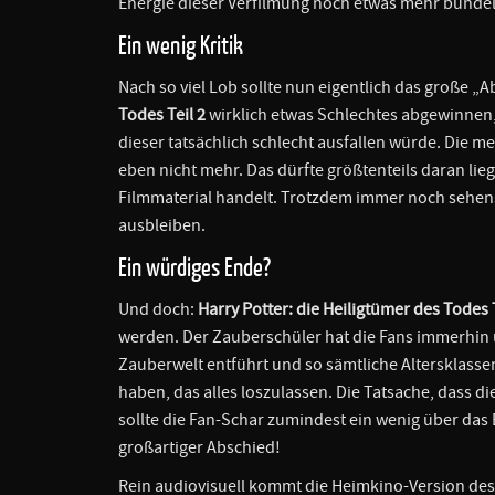
Energie dieser Verfilmung noch etwas mehr bündel
Ein wenig Kritik
Nach so viel Lob sollte nun eigentlich das große 
Todes Teil 2
wirklich etwas Schlechtes abgewinnen, s
dieser tatsächlich schlecht ausfallen würde. Die mei
eben nicht mehr. Das dürfte größtenteils daran lieg
Filmmaterial handelt. Trotzdem immer noch sehen
ausbleiben.
Ein würdiges Ende?
Und doch:
Harry Potter: die Heiligtümer des Todes T
werden. Der Zauberschüler hat die Fans immerhin übe
Zauberwelt entführt und so sämtliche Altersklasse
haben, das alles loszulassen. Die Tatsache, dass d
sollte die Fan-Schar zumindest ein wenig über das 
großartiger Abschied!
Rein audiovisuell kommt die Heimkino-Version des