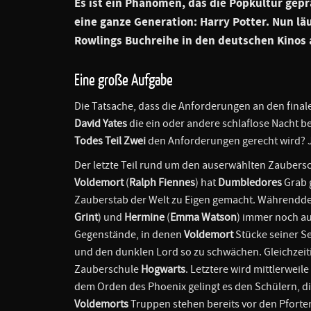
Es ist ein Phänomen, das die Popkultur gep
eine ganze Generation: Harry Potter. Nun läu
Rowlings Buchreihe in den deutschen Kinos 
Eine große Aufgabe
Die Tatsache, dass die Anforderungen an den fina
David Yates
die ein oder andere schlaflose Nacht 
Todes Teil Zwei
den Anforderungen gerecht wird? Ja
Der letzte Teil rund um den auserwählten Zaubersc
Voldemort
(
Ralph Fiennes
) hat
Dumbledores
Grab g
Zauberstab der Welt zu Eigen gemacht. Währendde
Grint
) und
Hermine
(
Emma Watson
) immer noch a
Gegenstände, in denen
Voldemort
Stücke seiner Se
und den dunklen Lord so zu schwächen. Gleichzeit
Zauberschule
Hogwarts
. Letztere wird mittlerweile
dem Orden des Phoenix gelingt es den Schülern, d
Voldemorts
Truppen stehen bereits vor den Pforte