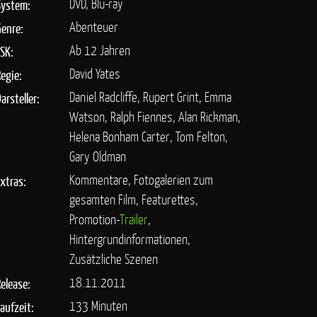
DVD, Blu-ray
System:
Abenteuer
Genre:
Ab 12 Jahren
FSK:
David Yates
Regie:
Daniel Radcliffe, Rupert Grint, Emma
arsteller:
Watson, Ralph Fiennes, Alan Rickman,
Helena Bonham Carter, Tom Felton,
Gary Oldman
Kommentare, Fotogalerien zum
Extras:
gesamten Film, Featurettes,
Promotion-
Trailer
,
Hintergrundinformationen,
Zusätzliche Szenen
18.11.2011
Release:
133 Minuten
Laufzeit: