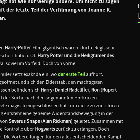
rägt hat wie nur wenige andere. Um nicht zu sagen
ft der letzte Teil der Verfilmung von Joanne K.
an.
len
Harry-Potter
-Film gigantisch waren, dürfte Regisseur
beschert haben. Ob
Harry Potter und die Heiligtümer des
, soviel im Vorfeld. Doch von vorne:
hüler setzt exakt da ein, wo
der erste Teil
aufhört.
eöffnet und sich den Elderstab, den mächtigsten
ssen befinden sich
Harry
(
Daniel Radcliffe
),
Ron
(
Rupert
uf der Suche nach den sogenannten Horkruxen –
ele magisch eingeschlossen hat - um diese zu zuerstören
ig entsteht eine geheime Widerstandsbewegung in der
 von
Severus Snape
(
Alan Rickman
) geleitet. Zusammen mit
ie Kontrolle über
Hogwarts
zurück zu erlangen. Doch
n. Die Vorbereitungen für den alles entscheidenden Kampf