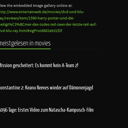
View the embedded image gallery online at:
http://www.entertainweb.de/movies/dvd-und-blu-
ray/reviews/item/1590-harry-potter-und-die-
heiligt%C3%BCmer-des-todes-teil-zwei-der-letzte-teil-auf-
dvd-blu-ray.html#sigProId802eb31f2f
meistgelesen in movies
Mission gescheitert: Es kommt kein A-Team 2!
Constantine 2: Keanu Reeves wieder auf Dämonenjagd
3096 Tage: Erstes Video zum Natascha-Kampusch-Film