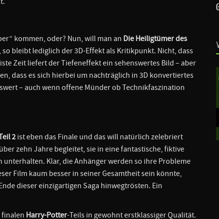
t.
„Aber“ kommen, oder? Nun, will man an
Die Heiligtümer des
o bleibt lediglich der 3D-Effekt als Kritikpunkt. Nicht, dass
ste Zeit liefert der Tiefeneffekt ein sehenswertes Bild – aber
en, dass es sich hierbei um nachträglich in 3D konvertiertes
swert – auch wenn offene Münder ob Technikfaszination
eil 2
ist eben das Finale und das will natürlich zelebriert
r zehn Jahre begleitet, sie in eine fantastische, fiktive
n unterhalten. Klar, die Anhänger werden so ihre Probleme
ieser Film kaum besser in seiner Gesamtheit sein könnte,
Ende dieser einzigartigen Saga hinwegtrösten. Ein
 finalen
Harry-Potter
-Teils in gewohnt erstklassiger Qualität.