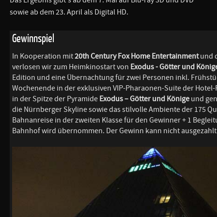
sowie ab dem 23. April als Digital HD.
Gewinnspiel
In Kooperation mit
20th Century Fox Home Entertainment
und 
verlosen wir zum Heimkinostart von
Exodus - Götter und König
Edition und eine Übernachtung für zwei Personen inkl. Frühst
Wochenende in der exklusiven VIP-Pharaonen-Suite der Hotel-
in der Spitze der Pyramide
Exodus – Götter und Könige
und geni
die Nürnberger Skyline sowie das stilvolle Ambiente der 175 Q
Bahnanreise in der zweiten Klasse für den Gewinner + 1 Begle
Bahnhof wird übernommen. Der Gewinn kann nicht ausgezahlt