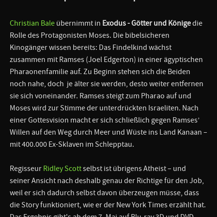
Christian Bale
übernimmt in
Exodus - Götter und Könige
die
Rolle des Protagonisten Moses. Die bibelsicheren
Kinogänger wissen bereits: Das Findelkind wächst
zusammen mit Ramses (Joel Edgerton) in einer ägyptischen
Pharaonenfamilie auf. Zu Beginn stehen sich die Beiden
noch nahe, doch je älter sie werden, desto weiter entfernen
sie sich voneinander. Ramses steigt zum Pharao auf und
Moses wird zur Stimme der unterdrückten Israeliten. Nach
einer Gottesvision macht er sich schließlich gegen Ramses’
Willen auf den Weg durch Meer und Wüste ins Land Kanaan –
mit 400.000 Ex-Sklaven im Schlepptau.
Regisseur
Ridley Scott
selbst ist übrigens Atheist – und
seiner Ansicht nach deshalb genau der Richtige für den Job,
weil er sich dadurch selbst davon überzeugen müsse, dass
die Story funktioniert, wie er der New York Times erzählt hat.
Das Ergebnis gibt's ab dem 7. Mai auf Blu-ray 3D und DVD