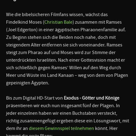
Wie die bibelsicheren Filmfans wissen, wächst das
Findelkind Moses (
Christian Bale
) zusammen mit Ramses
(Joel Edgerton) in einer ägyptischen Pharaonenfamilie auf.
Zu Beginn stehen sich die Beiden noch nahe, doch mit
steigendem Alter entfernen sie sich voneinander. Ramses
steigt zum Pharao auf und Moses wird zur Stimme der
unterdrückten Israeliten. Nach einer Gottesvision macht er
sich schließlich gegen Ramses’ Willen auf den Weg durch
Meer und Wüste ins Land Kanaan – weg von dem von Plagen
gepeinigten Ägypten.
Bis zum Digital HD-Start von
Exodus - Götter und Könige
präsentieren wir euch nun insgesamt fünf der Plagen. In
jeder einzelnen haben wir einen Buchstaben versteckt,
richtig zusammengefügt ergeben diese ein Lösungswort, mit
dem ihr an
diesem Gewinnspiel teilnehmen
könnt. Hier
kommt die erste Plage: