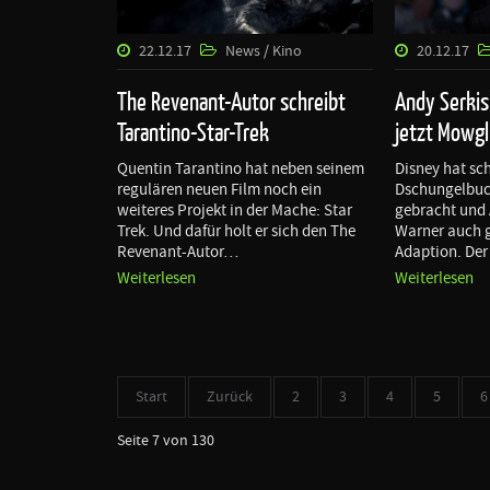
22.12.17
News / Kino
20.12.17
The Revenant-Autor schreibt
Andy Serkis
Tarantino-Star-Trek
jetzt Mowgl
Quentin Tarantino hat neben seinem
Disney hat sc
regulären neuen Film noch ein
Dschungelbuc
weiteres Projekt in der Mache: Star
gebracht und A
Trek. Und dafür holt er sich den The
Warner auch g
Revenant-Autor…
Adaption. Der
Weiterlesen
Weiterlesen
Start
Zurück
2
3
4
5
6
Seite 7 von 130