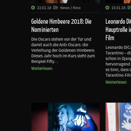
22.01.18
News / Kino
15.01.18
Goldene Himbeere 2018: Die
Leonardo DiC
Nominierten
Hauptrolle 
Film
Die Oscars stehen vor der Tür und
damit auch die Anti-Oscars: die
Leonardo DiC
Verleihung der Goldenen Himbeere.
Tarantino – d
Dieses Jahr hoch im Kurs steht zum
schon in Dja
Beispiel Fifty…
hervorragend 
Weiterlesen
es Sinn, dass
Tarantino-Fi
Weiterlesen