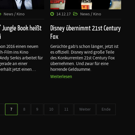
News / Kino
14.12.17
News / Kino
’ Jungle Book heißt
Disney übernimmt 21st Century
i
Fox
hon 2016 einen neuen
Gerüchte gab’s schon länger, jetzt ist
h-Film ins Kino
es offiziell: Disney wird große Teile
ndy Serkis arbeitet für
des Konkurrenten 21st Century Fox
erade an einer
übernehmen. Und zwar für eine
 erhält jetzt einen…
horrende Geldsumme.
Weiterlesen
7
8
9
10
11
Weiter
Ende