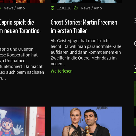
News / Kino
12.01.18
News / Kino
aprio spielt die
Ghost Stories: Martin Freeman
im neuen Tarantino-
im ersten Trailer
Als Geisterjäger hat man’s nicht
leicht: Da will man paranormale Fälle
aprio und Quentin
aufklären und dann kommt einem ein
iese Kooperation hat
Zweifler in die Quere. Mehr dazu im
ngo Unchained
neuen…
funktioniert. Da macht
Weiterlesen
 Leo auch beim nächsten
lm…