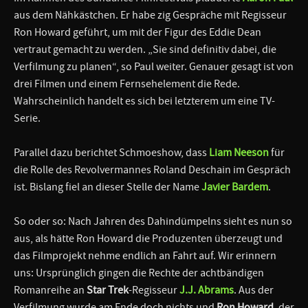
aus dem Nähkästchen. Er habe zig Gespräche mit Regisseur
Ron Howard geführt, um mit der Figur des Eddie Dean
vertraut gemacht zu werden. „Sie sind definitiv dabei, die
Verfilmung zu planen“, so Paul weiter. Genauer gesagt ist von
drei Filmen und einem Fernsehelement die Rede.
Wahrscheinlich handelt es sich bei letzterem um eine TV-
Serie.
Parallel dazu berichtet Schmoeshow, dass
Liam Neeson
für
die Rolle des Revolvermannes Roland Deschain im Gespräch
ist. Bislang fiel an dieser Stelle der Name
Javier Bardem
.
So oder so: Nach Jahren des Dahindümpelns sieht es nun so
aus, als hätte Ron Howard die Produzenten überzeugt und
das Filmprojekt nehme endlich an Fahrt auf. Wir erinnern
uns: Ursprünglich gingen die Rechte der achtbändigen
Romanreihe an
Star Trek
-Regisseur
J.J. Abrams
. Aus der
Verfilmung wurde am Ende doch nichts und
Ron Howard
, der