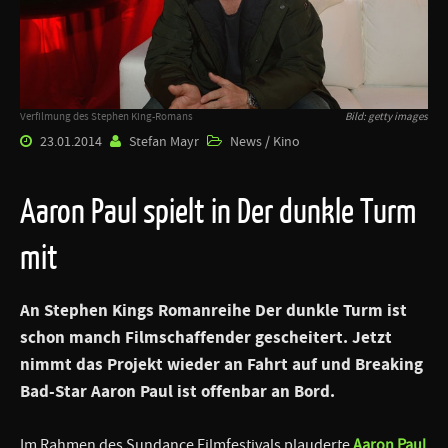
Verfilmung des Stephen King-Romans
Bild: getty images
23.01.2014
Stefan Mayr
News / Kino
Aaron Paul spielt in Der dunkle Turm
mit
An
Stephen Kings
Romanreihe
Der dunkle Turm
ist
schon manch Filmschaffender gescheitert. Jetzt
nimmt das Projekt wieder an Fahrt auf und
Breaking
Bad
-Star
Aaron Paul
ist offenbar an Bord.
Im Rahmen des Sundance Filmfestivals plauderte
Aaron Paul