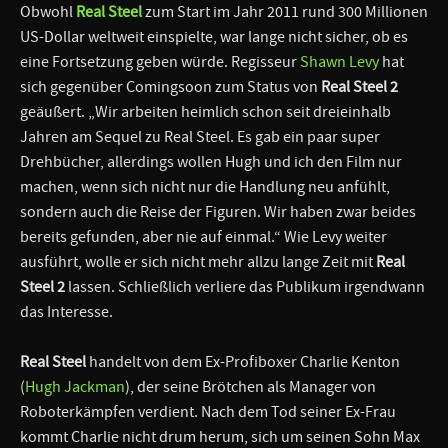
Obwohl
Real Steel
zum Start im Jahr 2011 rund 300 Millionen
US-Dollar weltweit einspielte, war lange nicht sicher, ob es
eine Fortsetzung geben würde. Regisseur
Shawn Levy
hat
sich gegenüber Comingsoon zum Status von
Real Steel 2
geäußert. „Wir arbeiten heimlich schon seit dreieinhalb
Jahren am Sequel zu Real Steel. Es gab ein paar super
Drehbücher, allerdings wollen Hugh und ich den Film nur
machen, wenn sich nicht nur die Handlung neu anfühlt,
sondern auch die Reise der Figuren. Wir haben zwar beides
bereits gefunden, aber nie auf einmal.“ Wie Levy weiter
ausführt, wolle er sich nicht mehr allzu lange Zeit mit
Real
Steel 2
lassen. Schließlich verliere das Publikum irgendwann
das Interesse.
Real Steel
handelt von dem Ex-Profiboxer Charlie Kenton
(
Hugh Jackman
), der seine Brötchen als Manager von
Roboterkämpfen verdient. Nach dem Tod seiner Ex-Frau
kommt Charlie nicht drum herum, sich um seinen Sohn Max