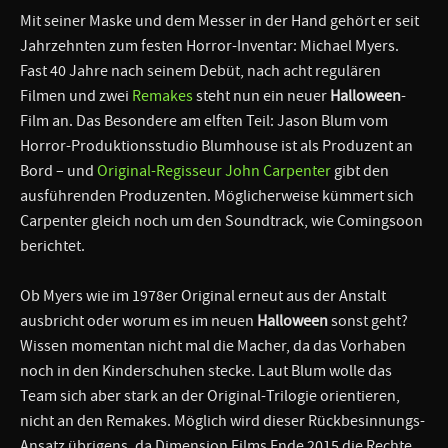
Mit seiner Maske und dem Messer in der Hand gehört er seit
Jahrzehnten zum festen Horror-Inventar: Michael Myers.
Fast 40 Jahre nach seinem Debüt, nach acht regulären
Filmen und zwei
Remakes
steht nun ein neuer
Halloween
-
Film an. Das Besondere am elften Teil: Jason Blum vom
Horror-Produktionsstudio Blumhouse ist als Produzent an
Bord – und
Original-Regisseur John Carpenter
gibt den
ausführenden Produzenten. Möglicherweise kümmert sich
Carpenter gleich noch um den Soundtrack, wie Comingsoon
berichtet.
Ob Myers wie im 1978er Original erneut aus der Anstalt
ausbricht oder worum es im neuen
Halloween
sonst geht?
Wissen momentan nicht mal die Macher, da das Vorhaben
noch in den Kinderschuhen stecke. Laut Blum wolle das
Team sich aber stark an der Original-Trilogie orientieren,
nicht an den Remakes. Möglich wird dieser Rückbesinnungs-
Ansatz übrigens, da Dimension Films Ende 2015 die Rechte