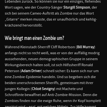
Lebenden zurück. So können sie nur ein einziges, flehendes
Wort sagen, wie der Country-Sänger
Sturgill Simpson
, der
sich bei seinem Cameo-Auftritt als Zombie nur das Wort
„Gitarre“ merken musste, das er unaufhörlich und kehlig-
krächzend hervorstößt.
Wie bringt man einen Zombie um?
Während Kleinstadt-Sherriff Cliff Robertson (
Bill Murray
)
anfangs nicht so recht weiß, was er von der auffällig modrig
aussehenden, neuen demographischen Gruppe in seinem
Wirkungsbereich halten soll, ist sich Hilfssheriff Ronald
Peterson (
Adam Driver
) schnell sicher: Es kann sich nur um
eine Zombie-Epidemie handeln. Und so begeben sich die
beiden unerschrockenen Sheriffs, gemeinsam mit ihrer
jungen Kollegin (
Chloë Sevigny
) mit Machete und
Schrotflinte bewaffnet auf Anti-Zombie-Mission. Denn die
Zombies finden nur die ewige Ruhe, wenn ihr Kopf komplett
zerstört wird – egal, mit welchen Mitteln. Zur Hilfe kommt