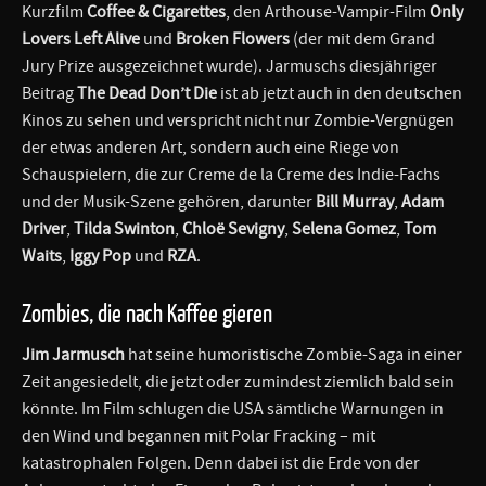
Kurzfilm
Coffee & Cigarettes
, den Arthouse-Vampir-Film
Only
Lovers Left Alive
und
Broken Flowers
(der mit dem Grand
Jury Prize ausgezeichnet wurde). Jarmuschs diesjähriger
Beitrag
The Dead Don’t Die
ist ab jetzt auch in den deutschen
Kinos zu sehen und verspricht nicht nur Zombie-Vergnügen
der etwas anderen Art, sondern auch eine Riege von
Schauspielern, die zur Creme de la Creme des Indie-Fachs
und der Musik-Szene gehören, darunter
Bill Murray
,
Adam
Driver
,
Tilda Swinton
,
Chloë Sevigny
,
Selena Gomez
,
Tom
Waits
,
Iggy Pop
und
RZA
.
Zombies, die nach Kaffee gieren
Jim Jarmusch
hat seine humoristische Zombie-Saga in einer
Zeit angesiedelt, die jetzt oder zumindest ziemlich bald sein
könnte. Im Film schlugen die USA sämtliche Warnungen in
den Wind und begannen mit Polar Fracking – mit
katastrophalen Folgen. Denn dabei ist die Erde von der