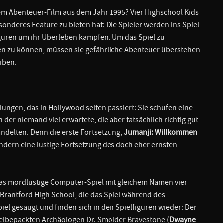
em Abenteuer-Film aus dem Jahr 1995? Vier Highschool Kids
sonderes Feature zu bieten hat: Die Spieler werden ins Spiel
iguren um ihr Überleben kämpfen. Um das Spiel zu
en zu können, müssen sie gefährliche Abenteuer überstehen
iben.
ungen, das in Hollywood selten passiert: Sie schufen eine
der niemand viel erwartete, die aber tatsächlich richtig gut
ndelten. Denn die erste Fortsetzung,
Jumanji: Willkommen
ondern eine lustige Fortsetzung des doch eher ernsten
das mordlustige Computer-Spiel mit gleichem Namen vier
Brantford High School, die das Spiel während des
iel gesaugt und finden sich in den Spielfiguren wieder: Der
elbepackten Archäologen Dr. Smolder Bravestone (
Dwayne