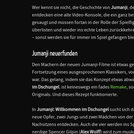
Wer kennt sie nicht, die Geschichte von
Jumanji
, d
entdecken eine alte Video-Konsole, die ein ganz be
gesaugt und müssen fortan in der Rolle der Spielf
überlisten und wieder ins echte Leben zurückkehr
– sonst werden sie für immer im Spiel gefangen ble
Jumanji neuerfunden
Den Machern der neuen Jumanji-Filme ist etwas gel
Fortsetzung eines ausgesprochenen Klassikers, von 
war. Das gelang, indem sie das Konzept etwas abwa
im Dschungel
, ist keineswegs ein fades
Remake
, s
Originals. Und dieses Rezept funktionierte.
In
Jumanji: Willkommen im Dschungel
sucht sich 
neue Opfer, zwei Jungs und zwei Mädchen von der 
Nachsitzens entdecken. Auch die vier werden ins Sp
nerdige Spencer Gilpin (
Alex Wolff
) wird zum musk