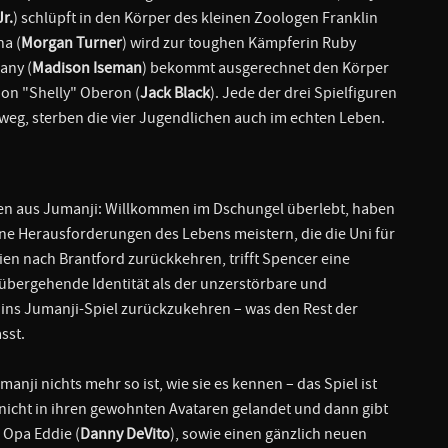
r.
) schlüpft in den Körper des kleinen Zoologen Franklin
ha (
Morgan Turner
) wird zur toughen Kämpferin Ruby
hany (
Madison Iseman
) bekommt ausgerechnet den Körper
on "Shelly" Oberon (
Jack Black
). Jede der drei Spielfiguren
 weg, sterben die vier Jugendlichen auch im echten Leben.
hen aus Jumanji: Willkommen im Dschungel überlebt, haben
e Herausforderungen des Lebens meistern, die die Uni für
rien nach Brantford zurückkehren, trifft Spencer eine
übergehende Identität als der unzerstörbare und
 ins Jumanji-Spiel zurückzukehren – was den Rest der
sst.
manji nichts mehr so ist, wie sie es kennen – das Spiel ist
 nicht in ihren gewohnten Avataren gelandet und dann gibt
 Opa Eddie (
Danny DeVito
), sowie einen gänzlich neuen