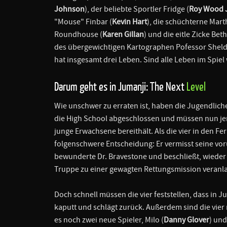
Johnson
), der beliebte Sportler Fridge (
Roy Wood J
"Mouse" Finbar (
Kevin Hart
), die schüchterne Mart
Roundhouse (
Karen Gillan
) und die eitle Zicke Bet
des übergewichtigen Kartographen Pofessor Sheld
hat insgesamt drei Leben. Sind alle Leben im Spiel
Darum geht es in Jumanji: The Next
Level
Wie unschwer zu erraten ist, haben die Jugendlic
die High School abgeschlossen und müssen nun jen
junge Erwachsene bereithält. Als die vier in den Fe
folgenschwere Entscheidung: Er vermisst seine vor
bewunderte Dr. Bravestone und beschließt, wieder
Truppe zu einer gewagten Rettungsmission veranla
Doch schnell müssen die vier feststellen, dass in Ju
kaputt und schlägt zurück. Außerdem sind die vier
es noch zwei neue Spieler, Milo (
Danny Glover
) und