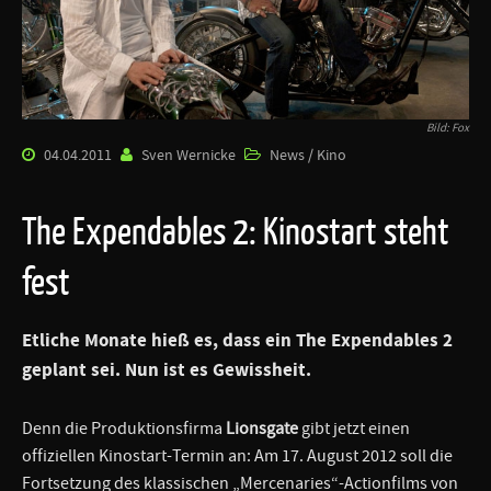
Bild: Fox
04.04.2011
Sven Wernicke
News / Kino
The Expendables 2: Kinostart steht
fest
Etliche Monate hieß es, dass ein The Expendables 2
geplant sei. Nun ist es Gewissheit.
Denn die Produktionsfirma
Lionsgate
gibt jetzt einen
offiziellen Kinostart-Termin an: Am 17. August 2012 soll die
Fortsetzung des klassischen „Mercenaries“-Actionfilms von