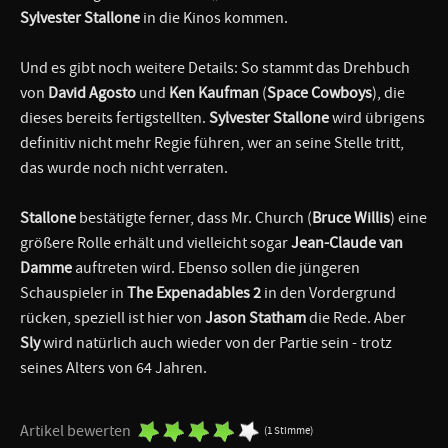
Sylvester Stallone
in die Kinos kommen.
Und es gibt noch weitere Details: So stammt das Drehbuch
von
David Agosto
und
Ken Kaufman
(
Space Cowboys
), die
dieses bereits fertigstellten.
Sylvester Stallone
wird übrigens
definitiv nicht mehr Regie führen, wer an seine Stelle tritt,
das wurde noch nicht verraten.
Stallone
bestätigte ferner, dass Mr. Church (
Bruce Willis
) eine
größere Rolle erhält und vielleicht sogar
Jean-Claude van
Damme
auftreten wird. Ebenso sollen die jüngeren
Schauspieler in
The Expenadables 2
in den Vordergrund
rücken, speziell ist hier von
Jason Statham
die Rede. Aber
Sly
wird natürlich auch wieder von der Partie sein - trotz
seines Alters von 64 Jahren.
Artikel bewerten
(1 Stimme)