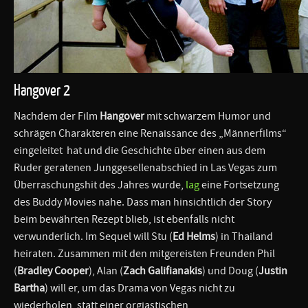
Hangover 2
Nachdem der Film
Hangover
mit schwarzem Humor und
schrägen Charakteren eine Renaissance des „Männerfilms“
eingeleitet hat und die Geschichte über einen aus dem
Ruder geratenen Junggesellenabschied in Las Vegas zum
Überraschungshit des Jahres wurde,
lag
eine Fortsetzung
des Buddy Movies nahe. Dass man hinsichtlich der Story
beim bewährten Rezept blieb, ist ebenfalls nicht
verwunderlich. Im Sequel will Stu (
Ed Helms
) in Thailand
heiraten. Zusammen mit den mitgereisten Freunden Phil
(
Bradley Cooper
), Alan (
Zach Galifianakis
) und Doug (
Justin
Bartha
) will er, um das Drama von Vegas nicht zu
wiederholen, statt einer orgiastischen