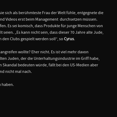
ie sich als berühmteste Frau der Welt fühle, entgegnete die
gs und Videos erst beim Management durchsetzen müssen.
fen. Es sei komisch, dass Produkte für junge Menschen von
t seien. „Es kann nicht sein, dass dieser 70 Jahre alte Jude,
in den Clubs gespielt werden soll“, so
Cyrus
.
angreifen wollte? Eher nicht. Es ist viel mehr davon
lten Juden, der die Unterhaltungsindustrie im Griff habe,
ten Skandal bedeuten würde, fällt bei den US-Medien aber
nd nicht mal nach.
 haben.