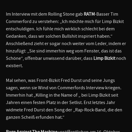
Im Interview mit dem Rolling Stone gab
RATM
-Basser Tim
Commerford zu verstehen: „Ich möchte mich für Limp Bizkit
entschuldigen. Ich fühle mich wirklich schlecht bei dem
Gedanken, dass wir solchen Bullshit inspiriert haben.“
Anschließend zieht er sogar noch weiter vom Leder, indem er
hinzufügt: „Sie sind immerhin weg vom Fenster, das ist das
Schöne“, offenbar unwissend darüber, dass
Limp Bizkit
noch
existiert.
Mal sehen, was Front-Bizkit Fred Durst und seine Jungs
sagen, wenn sie Wind von Commerfords Interview kriegen.
Immerhin hat „Killing in the Name of „ bei Limp Bizkit seit
Jahren einen festen Platz in der Setlist. Erst letztes Jahr
widmete Fred Durst den Song der „Rap-Rock-Band, die den
ganzen Scheiß erfunden hat.“
Rage Against The Machine
veröffentlichen am 16. Oktober