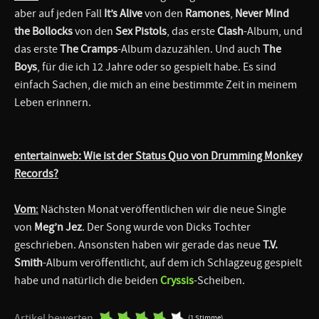
aber auf jeden Fall
It’s Alive
von den
Ramones
,
Never Mind
the Bollocks
von den
Sex Pistols
, das erste
Clash
-Album, und
das erste
The Cramps
-Album dazuzählen. Und auch
The
Boys
, für die ich 12 Jahre oder so gespielt habe. Es sind
einfach Sachen, die mich an eine bestimmte Zeit in meinem
Leben erinnern.
entertainweb: Wie ist der Status Quo von Drumming Monkey
Records?
Vom
:
Nächsten Monat veröffentlichen wir die neue Single
von
Meg’n Jez
. Der Song wurde von Dicks Tochter
geschrieben. Ansonsten haben wir gerade das neue
T.V.
Smith
-Album veröffentlicht, auf dem ich Schlagzeug gespielt
habe und natürlich die beiden
Cryssis
-Scheiben.
Artikel bewerten
(1 Stimme)