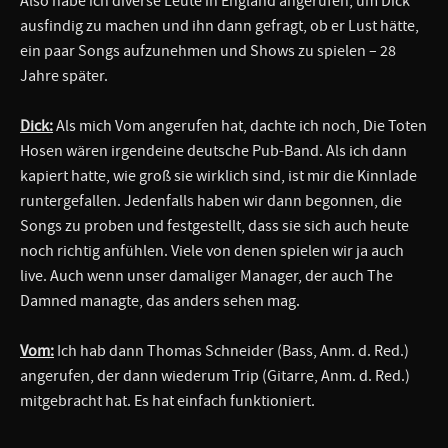
Also habe ich diverse Leute in England angerufen, um Dick
ausfindig zu machen und ihn dann gefragt, ob er Lust hätte,
ein paar Songs aufzunehmen und Shows zu spielen – 28
Jahre später.
Dick:
Als mich Vom angerufen hat, dachte ich noch, Die Toten
Hosen wären irgendeine deutsche Pub-Band. Als ich dann
kapiert hatte, wie groß sie wirklich sind, ist mir die Kinnlade
runtergefallen. Jedenfalls haben wir dann begonnen, die
Songs zu proben und festgestellt, dass sie sich auch heute
noch richtig anfühlen. Viele von denen spielen wir ja auch
live. Auch wenn unser damaliger Manager, der auch The
Damned managte, das anders sehen mag.
Vom:
Ich hab dann Thomas Schneider (Bass, Anm. d. Red.)
angerufen, der dann wiederum Trip (Gitarre, Anm. d. Red.)
mitgebracht hat. Es hat einfach funktioniert.