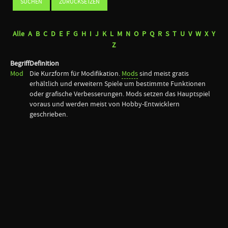
Alle
A
B
C
D
E
F
G
H
I
J
K
L
M
N
O
P
Q
R
S
T
U
V
W
X
Y
Z
Begriff
Definition
Mod
Die Kurzform für Modifikation.
Mods
sind meist gratis
erhältlich und erweitern Spiele um bestimmte Funktionen
oder grafische Verbesserungen. Mods setzen das Hauptspiel
voraus und werden meist von Hobby-Entwicklern
geschrieben.