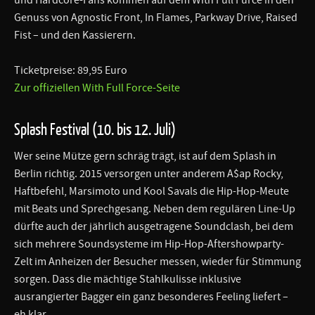
Genuss von Agnostic Front, In Flames, Parkway Drive, Raised
Fist – und den Kassierern.
Ticketpreise: 89,95 Euro
Zur offiziellen With Full Force-Seite
Splash Festival (10. bis 12. Juli)
Wer seine Mütze gern schräg trägt, ist auf dem Splash in
Berlin richtig. 2015 versorgen unter anderem A$ap Rocky,
Haftbefehl, Marsimoto und Kool Savals die Hip-Hop-Meute
mit Beats und Sprechgesang. Neben dem regulären Line-Up
dürfte auch der jährlich ausgetragene Soundclash, bei dem
sich mehrere Soundsysteme im Hip-Hop-Aftershowparty-
Zelt im Anheizen der Besucher messen, wieder für Stimmung
sorgen. Dass die mächtige Stahlkulisse inklusive
ausrangierter Bagger ein ganz besonderes Feeling liefert –
eh klar.