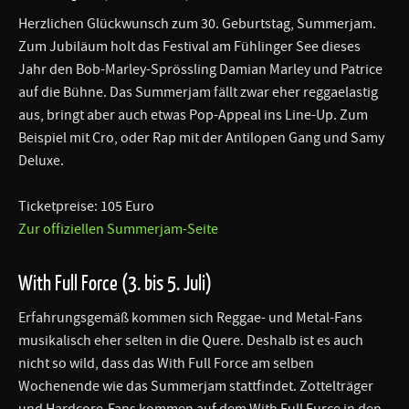
Herzlichen Glückwunsch zum 30. Geburtstag, Summerjam.
Zum Jubiläum holt das Festival am Fühlinger See dieses
Jahr den Bob-Marley-Sprössling Damian Marley und Patrice
auf die Bühne. Das Summerjam fällt zwar eher reggaelastig
aus, bringt aber auch etwas Pop-Appeal ins Line-Up. Zum
Beispiel mit Cro, oder Rap mit der Antilopen Gang und Samy
Deluxe.
Ticketpreise: 105 Euro
Zur offiziellen Summerjam-Seite
With Full Force (3. bis 5. Juli)
Erfahrungsgemäß kommen sich Reggae- und Metal-Fans
musikalisch eher selten in die Quere. Deshalb ist es auch
nicht so wild, dass das With Full Force am selben
Wochenende wie das Summerjam stattfindet. Zottelträger
und Hardcore-Fans kommen auf dem With Full Furce in den