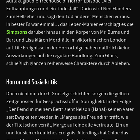
Auftakt gibt die Treehouse of Horror-Episode „Vier
Enthauptungen und ein Todesfall“. Darin wird Ned Flanders
zum Hellseher und sagt den Tod anderer Menschen voraus.
In bester Es war einmal… das Leben-Manier verschlägt es die
Simpsons
darüber hinaus in den Körper von Mr. Burns und
Bart und Lisa klären Mordfälle im viktorianischen London
auf. Die Ereignisse in der Horrorfolge haben natürlich keine
Auswirkungen auf die reguläre Handlung. Zum Glück,
schließlich glänzen reihenweise Charaktere durch Ableben.
Horror und Sozialkritik
Doch nicht nur durch Gruselgeschichten sorgen die gelben
Zeitgenossen für Gesprächsstoff in Springfield. In der Folge
„Der Feind in meinem Bett“ sieht Nelson (Haha!) seinen Vater
seit Ewigkeiten wieder. In „Marges alte Freundin“ trifft, wie
der Titel schon verrät, Marge auf eine alte Vertraute. Ein an
und für sich erfreuliches Ereignis. Allerdings hat Chloe das