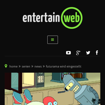
home
serien
news
futurama wird eingestellt