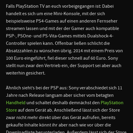
Falls PlayStation TV an euch vorbeigegangen ist: Dabei
handelt es sich um eine Mini-Konsole, mit der sich
beispielsweise PS4-Games auf einen anderen Fernseher
streamen lassen und mit der der Gamer auch kompatible
PSP-, PSOne- und PS-Vita-Games mittels Dualshock-4-
Controller spielen kann. Offenbar ließen schlicht die
Absatzzahlen zu wünschen übrig. 2014 mit einem Preis von
100 Euro eingeführt, fiel dieser schnell auf 60 Euro. Sony
stellt nun zwar den Vertrieb ein, der Support sei aber auch
weiterhin gesichert.
Ähnlich sieht’s bei der PSP aus: Sony verabschiedet sich 11
Jahre nach Release langsam aber sicher vom betagten
Handheld
und schaltet deshalb demnächst den
PlayStation
Store
auf dem Gerät ab. Anschließend lässt sich der Store
zwar nicht mehr direkt über das Gerät aufrufen, bereits
gekaufte Inhalte könnt ihr aber nach wie vor über die
Downloadliste herunterladen. Außerdem lässt sich der Store