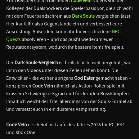
Zum Beispiel stellen die neuen
Code Vein
-Videos von den
Kollegen der Dualshockers die Spielerbasis vor, die sich wohl
mit dem Feuerbandschrein aus
Dark Souls
vergleichen lässt.
Hier kauft ihr also Gegenstände ein und verbessert eure
Ausrüstung. Außerdem könnt ihr für verschiedene
NPCs
Quests
absolvieren – und das pusht wiederum euer
Reputationssystem, wodurch ihr bessere Items freispielt.
Der
Dark Souls-Vergleich
ist freilich nicht weit hergeholt, wie
ihr in den Videos unter diesen Zeilen sehen könnt. Die
Entwickler – die vorher übrigens
God Eater
gemacht haben –
konzipieren
Code Vein
nämlich als Action-Rollenspiel mit
krassem Schwierigkeitsgrad und fordernden Bosskämpfen.
Inhaltlich weicht der Titel allerdings von der Souls-Formel ab
und versetzt euch in ein düsteres Vampirsetting.
Code Vein
erscheint im Laufe des Jahres 2018 für PC, PS4
und Xbox One.