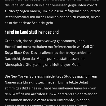
die Rebellen, die sich in einen verlassen geglaubten Vorort
zurückgezogen haben, um in diesem Refugium einen letzten
Rest Normalität mit ihren Familien erleben zu können, bevor
es in die nächste Schlacht geht.
Feind im Land statt Feindesland
Graphisch, das sei gleich vorweg genommen, kann
Homefront
nicht mithalten mit Referenztiteln wie
Call Of
Duty: Black Ops
. Das ist allerdings die einzige schlechte
Nachricht, denn das Game punktet stattdessen mit
Atmosphäre, Storytelling und Multiplayer-Modi.
Die New Yorker Spieleschmiede Kaos Studios macht ihrem
Namen alle Ehre und zeichnet ein bis ins letzte Detail
stimmiges Bild eines in Chaos versunkenen Amerika – von
den Graffitis mit Aufrufen zum Widerstand an den Wänden
der Ruinen über die verlassenen Hinterhöfe, in denen
Spielsachen als stumme Zeugen an schönere Zeiten