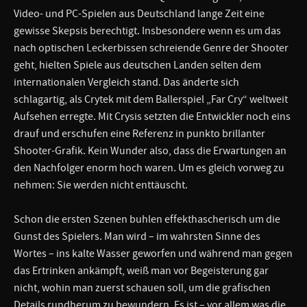
Video- und PC-Spielen aus Deutschland lange Zeit eine
gewisse Skepsis berechtigt. Insbesondere wenn es um das
nach optischen Leckerbissen schreiende Genre der Shooter
geht, hielten Spiele aus deutschen Landen selten dem
internationalen Vergleich stand. Das änderte sich
schlagartig, als Crytek mit dem Ballerspiel „Far Cry“ weltweit
Aufsehen erregte. Mit Crysis setzten die Entwickler noch eins
drauf und erschufen eine Referenz in punkto brillanter
Shooter-Grafik. Kein Wunder also, dass die Erwartungen an
den Nachfolger enorm hoch waren. Um es gleich vorweg zu
nehmen: Sie werden nicht enttäuscht.
Schon die ersten Szenen buhlen effekthascherisch um die
Gunst des Spielers. Man wird – im wahrsten Sinne des
Wortes – ins kalte Wasser geworfen und während man gegen
das Ertrinken ankämpft, weiß man vor Begeisterung gar
nicht, wohin man zuerst schauen soll, um die grafischen
Details rundherum zu bewundern. Es ist – vor allem was die