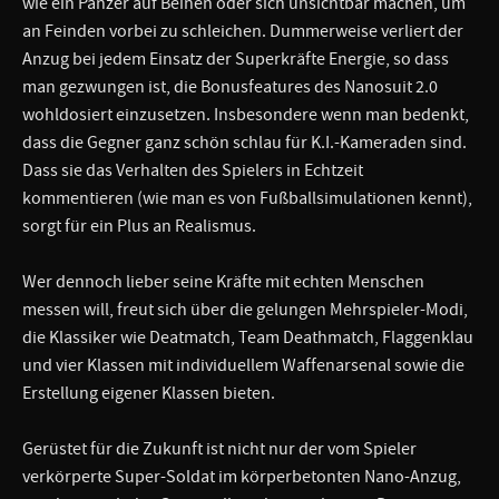
wie ein Panzer auf Beinen oder sich unsichtbar machen, um
an Feinden vorbei zu schleichen. Dummerweise verliert der
Anzug bei jedem Einsatz der Superkräfte Energie, so dass
man gezwungen ist, die Bonusfeatures des Nanosuit 2.0
wohldosiert einzusetzen. Insbesondere wenn man bedenkt,
dass die Gegner ganz schön schlau für K.I.-Kameraden sind.
Dass sie das Verhalten des Spielers in Echtzeit
kommentieren (wie man es von Fußballsimulationen kennt),
sorgt für ein Plus an Realismus.
Wer dennoch lieber seine Kräfte mit echten Menschen
messen will, freut sich über die gelungen Mehrspieler-Modi,
die Klassiker wie Deatmatch, Team Deathmatch, Flaggenklau
und vier Klassen mit individuellem Waffenarsenal sowie die
Erstellung eigener Klassen bieten.
Gerüstet für die Zukunft ist nicht nur der vom Spieler
verkörperte Super-Soldat im körperbetonten Nano-Anzug,