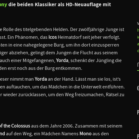
ony
die beiden Klassiker als HD-Neuauflage mit
e Rolle des titelgebenden Helden. Der zwölfjährige Junge ist
ässt. Ein Phänomen, das
Icos
Heimatdorf seit jeher verfolgt.
ten in eine nahegelegene Burg, um ihn dort einzusperren
niger abziehen, gelingt dem Jungen die Flucht aus seinem
 auch einer Mitgefangenen,
Yorda
, schenkt der Jüngling die
iden erst noch aus der Burg entkommen.
 dieser nimmt man
Yorda
an der Hand. Lässt man sie los, ist’s
sen auftauchen, um das Mädchen in die Unterwelt entführen.
er wieder zurücklassen, um den Weg freizumachen, Rätsel zu
f the Colossus
aus dem Jahre
2006. Zusammen mit seinem
nd
auf den Weg, ein Mädchen Namens
Mono
aus den