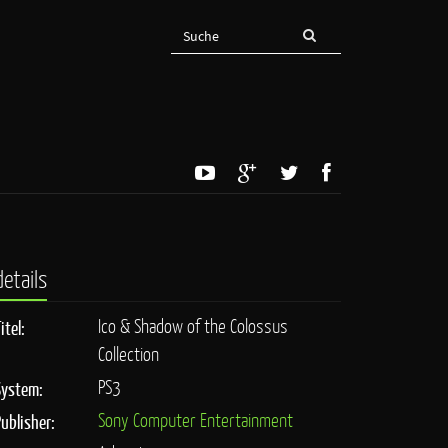
details
Ico & Shadow of the Colossus
itel:
Collection
PS3
System:
Sony Computer Entertainment
Publisher: