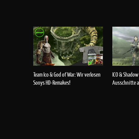
Team Ico & God of War: Wir verlosen
ICO & Shadow 
Sonys HD-Remakes!
Ausschnitte 