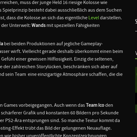
erreichen, muss der junge Held 16 riesige Kolosse wie
 Spielprinzip besteht dabei ausschließlich aus dem Suchen
t, dass die Kolosse an sich das eigentliche
Level
darstellen.
r der Unterwelt:
Wands
mit speziellen Fähigkeiten
da
bei beiden Produktionen auf jegliche Gameplay-
asser wirft. Vielleicht gerade deshalb überkommt einen beim
efühl einer gewissen Hilflosigkeit. Einzig die seltenen,
 der zahlreichen Storylücken, beschränken sich aber auf
nd sein Team eine einzigartige Atmosphäre schaffen, die die
iden Games vorbeigegangen. Auch wenn das
Team Ico
den
n schärferer Grafik und konstanten 60 Bildern pro Sekunde
e der PS2-Ära entsprungen sind. So manche Textur kommt da
ting-Effekt trübt das Bild der gelungenen Neuauflage.
n wie bisher unveröffentlichte Konzeptzeichnungen,