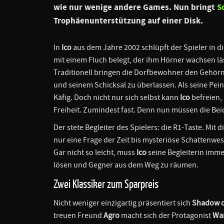
wie nur wenige andere Games. Nun bringt
S
Trophäenunterstützung auf einer Disk.
In
Ico
aus dem Jahre 2002 schlüpft der Spieler in di
mit einem Fluch belegt, der ihm Hörner wachsen l
Traditionell bringen die Dorfbewohner den Gehörn
und seinem Schicksal zu überlassen. Als seine Pei
Käfig. Doch nicht nur sich selbst kann
Ico
befreien,
Freiheit. Zumindest fast. Denn nun müssen die Be
Der stete Begleiter des Spielers: die R1-Taste. Mit
nur eine Frage der Zeit bis mysteriöse Schattenwe
Gar nicht so leicht, muss
Ico
seine Begleiterin imm
lösen und Gegner aus dem Weg zu räumen.
Zwei Klassiker zum Sparpreis
Nicht weniger einzigartig präsentiert sich
Shadow o
treuen Freund
Agro
macht sich der Protagonist
Wa