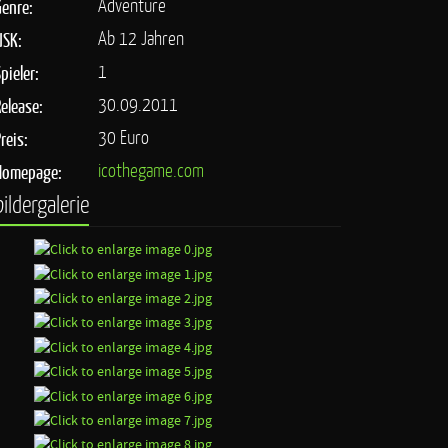
Adventure
Genre:
Ab 12 Jahren
USK:
1
pieler:
30.09.2011
Release:
30 Euro
reis:
icothegame.com
Homepage:
bildergalerie