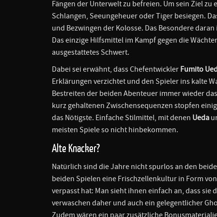
Fängen der Unterwelt zu befreien. Um sein Ziel zu 
Schlangen, Seeungeheuer oder Tiger besiegen. Das
und Bezwingen der Kolosse. Das Besondere daran is
Das einzige Hilfsmittel im Kampf gegen die Wächte
ausgestattetes Schwert.
Dabei sei erwähnt, dass Chefentwickler
Fumito Ue
Erklärungen verzichtet und den Spieler ins kalte W
Bestreiten der beiden Abenteuer immer wieder das G
kurz gehaltenen Zwischensequenzen stopfen einige
das Nötigste. Einfache Stilmittel, mit denen
Ueda
u
meisten Spiele so nicht hinbekommen.
Alte Knacker?
Natürlich sind die Jahre nicht spurlos an den be
beiden Spielen eine Frischzellenkultur in Form vo
verpasst hat: Man sieht ihnen einfach an, dass si
verwaschen daher und auch ein gelegentlicher Ghos
Zudem wären ein paar zusätzliche Bonusmaterialie