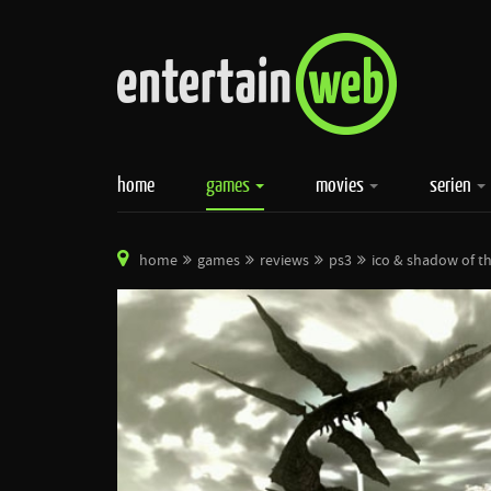
home
games
movies
serien
home
games
reviews
ps3
ico & shadow of t