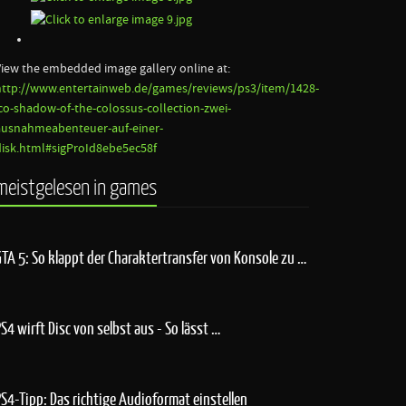
View the embedded image gallery online at:
http://www.entertainweb.de/games/reviews/ps3/item/1428-
ico-shadow-of-the-colossus-collection-zwei-
ausnahmeabenteuer-auf-einer-
disk.html#sigProId8ebe5ec58f
meistgelesen in games
GTA 5: So klappt der Charaktertransfer von Konsole zu …
PS4 wirft Disc von selbst aus - So lässt …
PS4-Tipp: Das richtige Audioformat einstellen