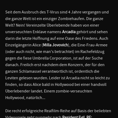
Seit dem Ausbruch des T-Virus sind 4 Jahre vergangen und
die ganze Welt ist ein einziger Zombiehaufen. Die ganze
Welt? Nein! Vereinzelte Überlebende haben von einer
unverseuchten Enklave namens
Arcadia
gehört und sehen
darin die letzte Hoffnung auf eine Oase des Friedens. Auch
Einzelgängerin Alice (
Milla Jovovich
), die Eine-Frau-Armee
(oder auch nicht, wie man's betrachtet) im Rachefeldzug
gegen die fiese Umbrella Corporation, ist auf der Suche
danach. Freilich erst nachdem dem Konzern, der für den
ganzen Schlamassel verantwortlich ist, ordentlich die
Leviten gelesen wurden. Leider ist Arcadia nicht so leicht zu
finden, so dass Alice bald in Hollywood bei einer handvoll
Überlebender landet. Einem zombie-verseuchten
Hollywood, natürlich...
Die recht erfolgreiche Realfilm-Reihe auf Basis der beliebten
Videospiele geht nunmehr nach
Resident Evil
,
RE: