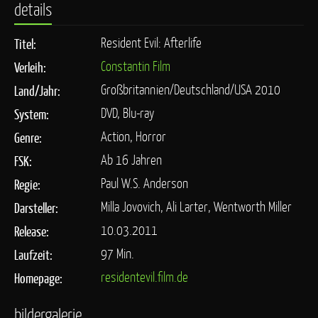
details
Resident Evil: Afterlife
Titel:
Constantin Film
Verleih:
Großbritannien/Deutschland/USA 2010
Land/Jahr:
DVD, Blu-ray
System:
Action, Horror
Genre:
Ab 16 Jahren
FSK:
Paul W.S. Anderson
Regie:
Milla Jovovich, Ali Larter, Wentworth Miller
Darsteller:
10.03.2011
Release:
97 Min.
Laufzeit:
residentevil.film.de
Homepage:
bildergalerie