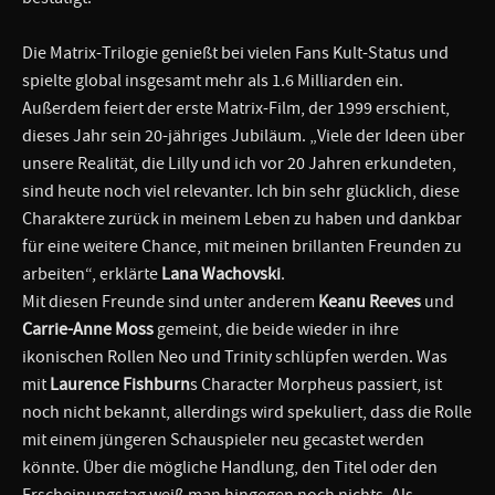
Die Matrix-Trilogie genießt bei vielen Fans Kult-Status und
spielte global insgesamt mehr als 1.6 Milliarden ein.
Außerdem feiert der erste Matrix-Film, der 1999 erschient,
dieses Jahr sein 20-jähriges Jubiläum. „Viele der Ideen über
unsere Realität, die Lilly und ich vor 20 Jahren erkundeten,
sind heute noch viel relevanter. Ich bin sehr glücklich, diese
Charaktere zurück in meinem Leben zu haben und dankbar
für eine weitere Chance, mit meinen brillanten Freunden zu
arbeiten“, erklärte
Lana Wachovski
.
Mit diesen Freunde sind unter anderem
Keanu Reeves
und
Carrie-Anne Moss
gemeint, die beide wieder in ihre
ikonischen Rollen Neo und Trinity schlüpfen werden. Was
mit
Laurence Fishburn
s Character Morpheus passiert, ist
noch nicht bekannt, allerdings wird spekuliert, dass die Rolle
mit einem jüngeren Schauspieler neu gecastet werden
könnte. Über die mögliche Handlung, den Titel oder den
Erscheinungstag weiß man hingegen noch nichts. Als