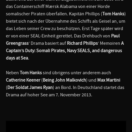
das Containerschiff Mærsk Alabama von einer Horde
somalischer Piraten überfallen. Kapitän Phillips (
Tom Hanks
)
bietet sich nach der Übernahme des Schiffs als Geisel an, um
das Leben seiner Crew zu beschützen. Erst Tage später wird
er von einer SEAL-Einheit gerettet. Das Drehbuch von
Paul
Greengrass
’ Drama basiert auf
Richard Phillips
’ Memoiren
A
Captain’s Duty: Somali Pirates, Navy SEALS, and dangerous
days at Sea
.
Neben
Tom Hanks
sind übrigens unter anderem auch
Catherine Keener
(
Being John Malkovich
) und
Max Martini
(
Der Soldat James Ryan
) an Bord. In Deutschland startet das
Drama auf hoher See am 7. November 2013.