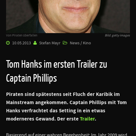
Von Piraten überfallen
Bild: getty images
10.05.2013
Stefan Mayr
News / Kino
Tom Hanks im ersten Trailer zu
Captain Phillips
Piraten sind spätestens seit
Fluch der Karibik
im
Mainstream angekommen.
Captain Phillips
mit
Tom
Hanks
verfrachtet das Setting in ein etwas
moderneres Gewand. Der erste
Trailer
.
Basierend auf einer wahren Begebenheit: Im Jahr 2009 wird