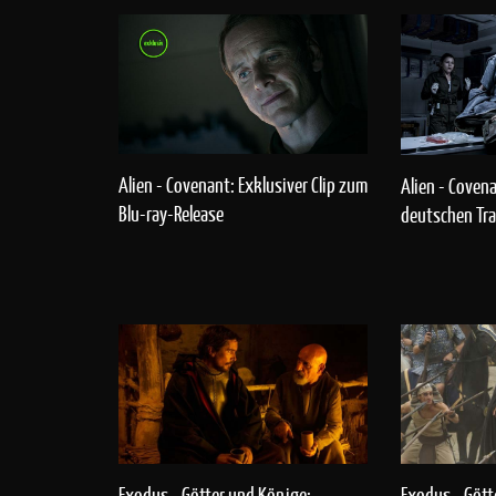
Alien - Covenant: Exklusiver Clip zum
Alien - Coven
Blu-ray-Release
deutschen Tra
Exodus - Götter und Könige:
Exodus - Gött