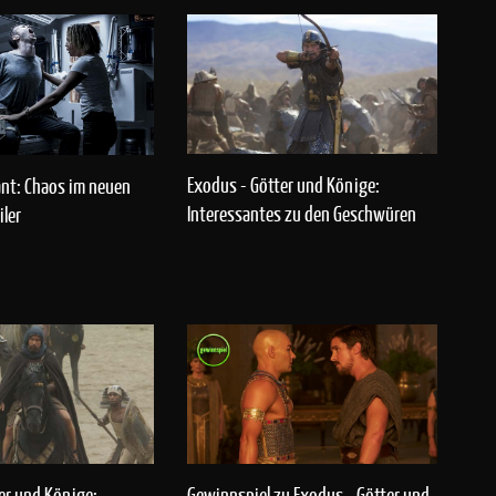
Exodus - Götter und Könige:
ant: Chaos im neuen
Interessantes zu den Geschwüren
iler
er und Könige:
Gewinnspiel zu Exodus - Götter und