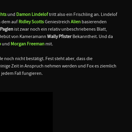
ihts
und
Damon Lindelof
tritt also ein Frischling an. Lindelof
n dem auf
Ridley Scotts
Geniestreich
Alien
basierenden
Paglen
ist zwar noch ein relativ unbeschriebenes Blatt,
ie-Debüt von Kameramann
Wally Pfister
Bekanntheit. Und da
p
und
Morgan Freeman
mit.
 noch nicht bestätigt. Fest steht aber, dass die
inige Zeit in Anspruch nehmen werden und Fox es ziemlich
n jedem Fall fungieren.