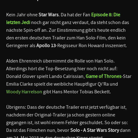
Kein Jahr ohne
Star Wars
. Da hat der Fan
Episode 8: Die
letzten Jedi
noch gar nicht ganz verdaut, da steht schon das
nächste Spin-off an. Zur Einstimmung gibt’s heute endlich
den ersten deutschen Trailer zum Han Solo-Film, den kein
Geringerer als
Apollo 13
-Regisseur Ron Howard inszeniert.
Alden Ehrenreich übernimmt die Rolle von Han Solo.
Allerdings hört die Top-Besetzung hier noch nicht auf:
Donald Glover spielt Lando Calrissian,
Game of Thrones
-Star
Emilia Clarke spielt die weibliche Hauptfigur Qi'Ra und
Woody Harrelson
gibt Hans Mentor Tobias Beckett.
Übrigens: Dass der deutsche Trailer erst jetzt verfügbar ist,
nachdem der Original-Trailer ja schon gestern online
gegangen ist, ist wohl einem Fehler geschuldet. So oder so:
Da ist das Filmchen nun, bevor
Solo - A Star Wars Story
dann
am 24. Mai 2018 in den deutschen Kinos startet.