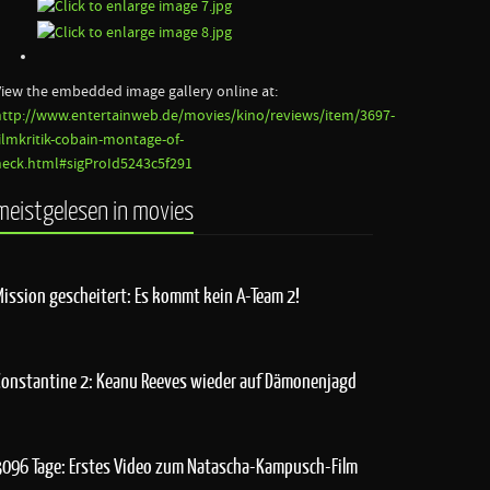
View the embedded image gallery online at:
http://www.entertainweb.de/movies/kino/reviews/item/3697-
filmkritik-cobain-montage-of-
heck.html#sigProId5243c5f291
meistgelesen in movies
Mission gescheitert: Es kommt kein A-Team 2!
Constantine 2: Keanu Reeves wieder auf Dämonenjagd
3096 Tage: Erstes Video zum Natascha-Kampusch-Film