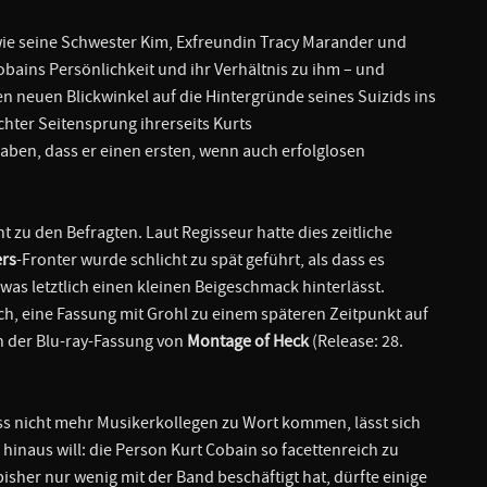
wie seine Schwester Kim, Exfreundin Tracy Marander und
bains Persönlichkeit und ihr Verhältnis zu ihm – und
n neuen Blickwinkel auf die Hintergründe seines Suizids ins
chter Seitensprung ihrerseits Kurts
aben, dass er einen ersten, wenn auch erfolglosen
 zu den Befragten. Laut Regisseur hatte dies zeitliche
ers
-Fronter wurde schlicht zu spät geführt, als dass es
as letztlich einen kleinen Beigeschmack hinterlässt.
h, eine Fassung mit Grohl zu einem späteren Zeitpunkt auf
in der Blu-ray-Fassung von
Montage of Heck
(Release: 28.
ass nicht mehr Musikerkollegen zu Wort kommen, lässt sich
naus will: die Person Kurt Cobain so facettenreich zu
 bisher nur wenig mit der Band beschäftigt hat, dürfte einige