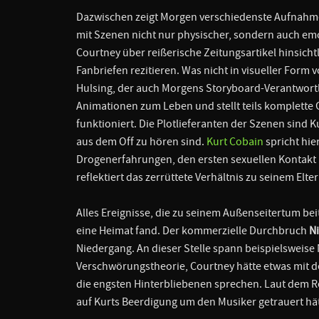
Dazwischen zeigt Morgen verschiedenste Aufnahme
mit Szenen nicht nur physischer, sondern auch em
Courtney über reißerische Zeitungsartikel hinsicht
Fanbriefen rezitieren. Was nicht in visueller Form
Hulsing, der auch Morgens Storyboard-Verantwortl
Animationen zum Leben und stellt teils komplette G
funktioniert. Die Plotlieferanten der Szenen sin
aus dem Off zu hören sind.
Kurt Cobain
spricht hie
Drogenerfahrungen, den ersten sexuellen Kontakt
reflektiert das zerrüttete Verhältnis zu seinem Elte
Alles Ereignisse, die zu seinem Außenseitertum be
eine Heimat fand. Der kommerzielle Durchbruch
N
Niedergang. An dieser Stelle spann beispielsweise
Verschwörungstheorie, Courtney hätte etwas mit de
die engsten Hinterbliebenen sprechen. Laut dem R
auf Kurts Beerdigung um den Musiker getrauert hät