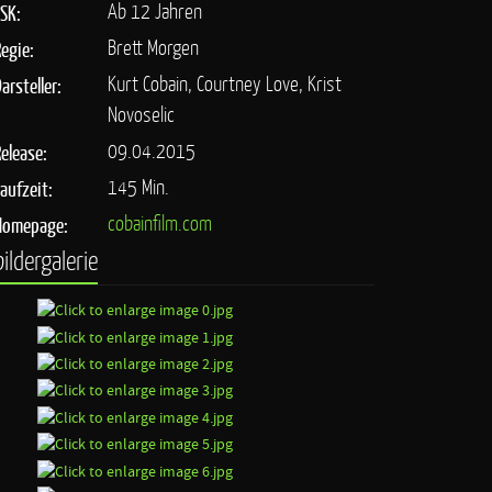
Ab 12 Jahren
FSK:
Brett Morgen
Regie:
Kurt Cobain, Courtney Love, Krist
arsteller:
Novoselic
09.04.2015
Release:
145 Min.
Laufzeit:
cobainfilm.com
Homepage:
bildergalerie