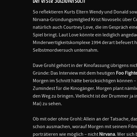
Der erste Suizidversuch
So reflektieren Kurts Eltern Wendy und Donald so
Nirvana-Gründungsmitglied Krist Novoselic über Co
natürlich auch Courtney Love, die im Gespräch eine
Spiel bringt. Laut Love könnte ein lediglich angeda
Minderwertigkeitskomplexe 1994 derart befeuert h
Selbstmordversuch unternahm.
Dave Grohl gehört in der Kinofassung übrigens nicht
Gründe: Das Interview mit dem heutigen
Foo Fight
Morgen im Schnitt hätte berücksichtigen können – w
Zumindest für die Kinogänger. Morgen plant nämlic
den Weg zu bringen. Vielleicht ist der Drummer ja 
Mai) zu sehen.
Ob mit oder ohne Grohl: Allein an der Tatsache, d
schon ausmachen, worauf Morgen mit seinem Film hi
porträtieren wie möglich – nicht
Nirvana
. Wer sich