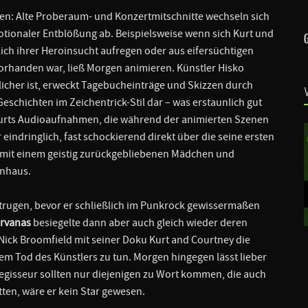
n: Alte Proberaum- und Konzertmitschnitte wechseln sich
otionaler Entblößung ab. Beispielsweise wenn sich Kurt und
lich ihrer Heroinsucht aufregen oder aus eifersüchtigen
 vorhanden war, ließ Morgen animieren. Künstler Hisko
icher ist, erweckt Tagebucheinträge und Skizzen durch
eschichten im Zeichentrick-Stil dar – was erstaunlich gut
d Kurts Audioaufnahmen, die während der animierten Szenen
r eindringlich, fast schockierend direkt über die seine ersten
 mit einem geistig zurückgebliebenen Mädchen und
rnhaus.
itrugen, bevor er schließlich im Punkrock gewissermaßen
irvanas
besiegelte dann aber auch gleich wieder deren
 Nick Broomfield mit seiner Doku Kurt and Courtney die
m Tod des Künstlers zu tun. Morgen hingegen lässt lieber
egisseur sollten nur diejenigen zu Wort kommen, die auch
ten, wäre er kein Star gewesen.