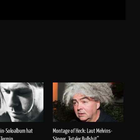
in-Soloalbum hat
Montage of Heck: Laut Melvins-
-Termin
Sänger „Totaler Bullshit“