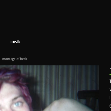
musik
n - montage of heck
T
V