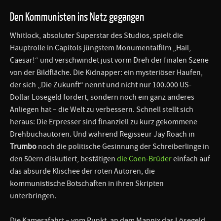
Den Kommunisten ins Netz gegangen
Whitlock, absoluter Superstar des Studios, spielt die
Hauptrolle in Capitols jüngstem Monumentalfilm „Hail,
Caesar!“ und verschwindet just vorm Dreh der finalen Szene
von der Bildfläche. Die Kidnapper: ein mysteriöser Haufen,
der sich „Die Zukunft“ nennt und nicht nur 100.000 US-
Dollar Lösegeld fordert, sondern noch ein ganz anderes
Anliegen hat – die Welt zu verbessern. Schnell stellt sich
heraus: Die Erpresser sind finanziell zu kurz gekommene
Drehbuchautoren. Und während Regisseur Jay Roach in
Trumbo
noch die politische Gesinnung der Schreiberlinge in
den 50ern diskutiert, bestätigen
die Coen-Brüder
einfach auf
das absurde Klischee der roten Autoren, die
kommunistische Botschaften in ihren Skripten
unterbringen.
Die Kamerafahrt – vom Punkt, an dem Mannix das Lösegeld