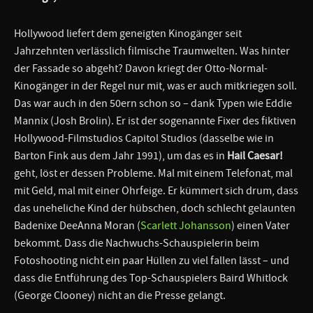
Hollywood liefert dem geneigten Kinogänger seit
Jahrzehnten verlässlich filmische Traumwelten. Was hinter
der Fassade so abgeht? Davon kriegt der Otto-Normal-
Kinogänger in der Regel nur mit, was er auch mitkriegen soll.
Das war auch in den 50ern schon so – dank Typen wie Eddie
Mannix (Josh Brolin). Er ist der sogenannte Fixer des fiktiven
Hollywood-Filmstudios Capitol Studios (dasselbe wie in
Barton Fink aus dem Jahr 1991), um das es in
Hail Caesar!
geht, löst er dessen Probleme. Mal mit einem Telefonat, mal
mit Geld, mal mit einer Ohrfeige. Er kümmert sich drum, dass
das uneheliche Kind der hübschen, doch schlecht gelaunten
Badenixe DeeAnna Moran (
Scarlett Johansson
) einen Vater
bekommt. Dass die Nachwuchs-Schauspielerin beim
Fotoshooting nicht ein paar Hüllen zu viel fallen lässt – und
dass die Entführung des Top-Schauspielers Baird Whitlock
(George Clooney) nicht an die Presse gelangt.