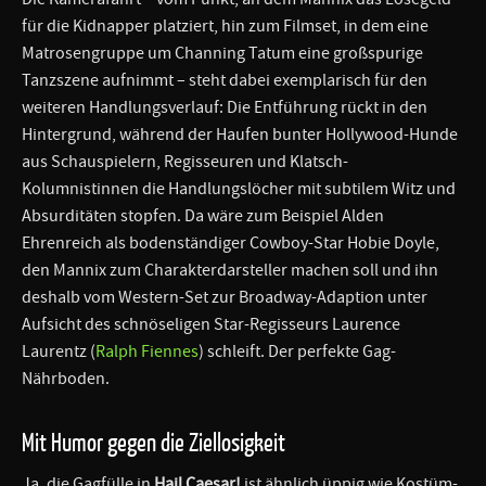
für die Kidnapper platziert, hin zum Filmset, in dem eine
Matrosengruppe um Channing Tatum eine großspurige
Tanzszene aufnimmt – steht dabei exemplarisch für den
weiteren Handlungsverlauf: Die Entführung rückt in den
Hintergrund, während der Haufen bunter Hollywood-Hunde
aus Schauspielern, Regisseuren und Klatsch-
Kolumnistinnen die Handlungslöcher mit subtilem Witz und
Absurditäten stopfen. Da wäre zum Beispiel Alden
Ehrenreich als bodenständiger Cowboy-Star Hobie Doyle,
den Mannix zum Charakterdarsteller machen soll und ihn
deshalb vom Western-Set zur Broadway-Adaption unter
Aufsicht des schnöseligen Star-Regisseurs Laurence
Laurentz (
Ralph Fiennes
) schleift. Der perfekte Gag-
Nährboden.
Mit Humor gegen die Ziellosigkeit
Ja, die Gagfülle in
Hail Caesar!
ist ähnlich üppig wie Kostüm-