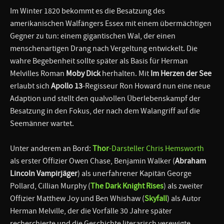
Im Winter 1820 bekommt es die Besatzung des
amerikanischen Walfängers Essex mit einem übermächtigen
Gegner zu tun: einem gigantischen Wal, der einen
menschenartigen Drang nach Vergeltung entwickelt. Die
wahre Begebenheit sollte später als Basis für Herman
Melvilles Roman
Moby Dick
herhalten. Mit
Im Herzen der See
erlaubt sich
Apollo 13
-Regisseur Ron Howard nun eine neue
Adaption und stellt den qualvollen Überlebenskampf der
Besatzung in den Fokus, der nach dem Walangriff auf die
Seemänner wartet.
Unter anderem an Bord:
Thor
-Darsteller Chris Hemsworth
als erster Offizier Owen Chase, Benjamin Walker (
Abraham
Lincoln Vampirjäger
) als unerfahrener Kapitän George
Pollard, Cillian Murphy (
The Dark Knight Rises
) als zweiter
Offizier Matthew Joy und Ben Whishaw (
Skyfall
) als Autor
Herman Melville, der die Vorfälle 30 Jahre später
recherchierte und die Geschichte literarisch verewigte.