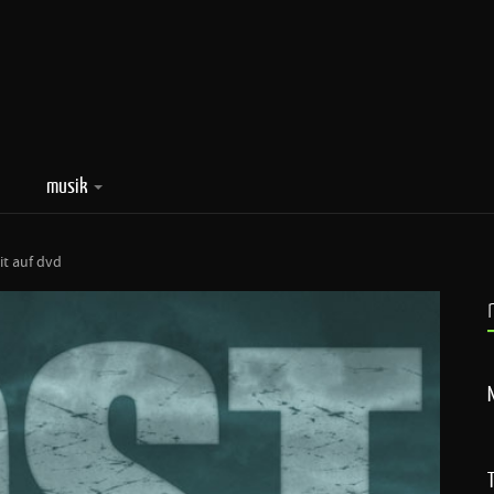
musik
hit auf dvd