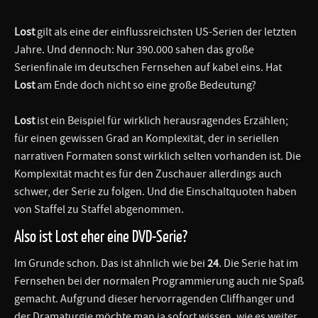
Lost
gilt als eine der einflussreichsten US-Serien der letzten
Jahre. Und dennoch: Nur 390.000 sahen das große
Serienfinale im deutschen Fernsehen auf kabel eins. Hat
Lost
am Ende doch nicht so eine große Bedeutung?
Lost
ist ein Beispiel für wirklich herausragendes Erzählen;
für einen gewissen Grad an Komplexität, der in seriellen
narrativen Formaten sonst wirklich selten vorhanden ist. Die
Komplexität macht es für den Zuschauer allerdings auch
schwer, der Serie zu folgen. Und die Einschaltquoten haben
von Staffel zu Staffel abgenommen.
Also ist Lost eher eine DVD-Serie?
Im Grunde schon. Das ist ähnlich wie bei
24
. Die Serie hat im
Fernsehen bei der normalen Programmierung auch nie Spaß
gemacht. Aufgrund dieser hervorragenden Cliffhanger und
der Dramaturgie möchte man ja sofort wissen, wie es weiter