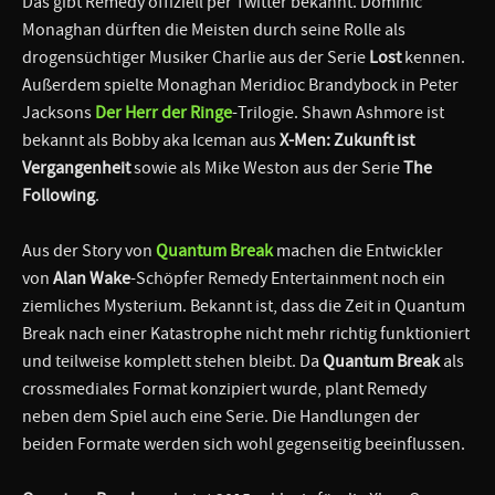
Das gibt Remedy offiziell per Twitter bekannt. Dominic
Monaghan dürften die Meisten durch seine Rolle als
drogensüchtiger Musiker Charlie aus der Serie
Lost
kennen.
Außerdem spielte Monaghan Meridioc Brandybock in Peter
Jacksons
Der Herr der Ringe
-Trilogie. Shawn Ashmore ist
bekannt als Bobby aka Iceman aus
X-Men: Zukunft ist
Vergangenheit
sowie als Mike Weston aus der Serie
The
Following
.
Aus der Story von
Quantum Break
machen die Entwickler
von
Alan Wake
-Schöpfer Remedy Entertainment noch ein
ziemliches Mysterium. Bekannt ist, dass die Zeit in Quantum
Break nach einer Katastrophe nicht mehr richtig funktioniert
und teilweise komplett stehen bleibt. Da
Quantum Break
als
crossmediales Format konzipiert wurde, plant Remedy
neben dem Spiel auch eine Serie. Die Handlungen der
beiden Formate werden sich wohl gegenseitig beeinflussen.