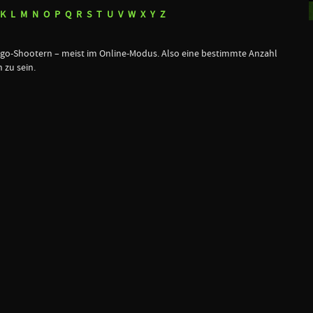
K
L
M
N
O
P
Q
R
S
T
U
V
W
X
Y
Z
Ego-Shootern – meist im Online-Modus. Also eine bestimmte Anzahl
 zu sein.