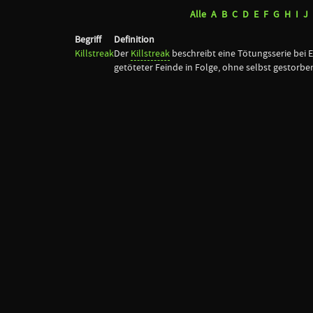
Alle
A
B
C
D
E
F
G
H
I
J
Begriff
Definition
Killstreak
Der
Killstreak
beschreibt eine Tötungsserie bei 
getöteter Feinde in Folge, ohne selbst gestorben