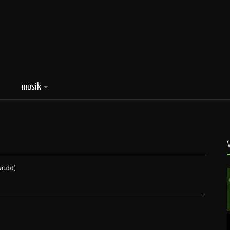
musik
laubt)