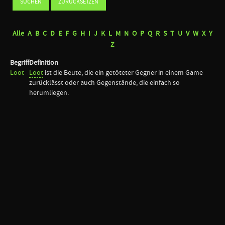
Alle
A
B
C
D
E
F
G
H
I
J
K
L
M
N
O
P
Q
R
S
T
U
V
W
X
Y
Z
Begriff
Definition
Loot
Loot
ist die Beute, die ein getöteter Gegner in einem Game
zurücklässt oder auch Gegenstände, die einfach so
herumliegen.