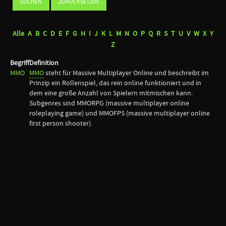
Alle
A
B
C
D
E
F
G
H
I
J
K
L
M
N
O
P
Q
R
S
T
U
V
W
X
Y
Z
Begriff
Definition
MMO
MMO
steht für Massive Multiplayer Online und beschreibt im
Prinzip ein Rollenspiel, das rein online funktioniert und in
dem eine große Anzahl von Spielern mitmischen kann.
Subgenres sind MMORPG (massive multiplayer online
roleplaying game) und MMOFPS (massive multiplayer online
first person shooter).