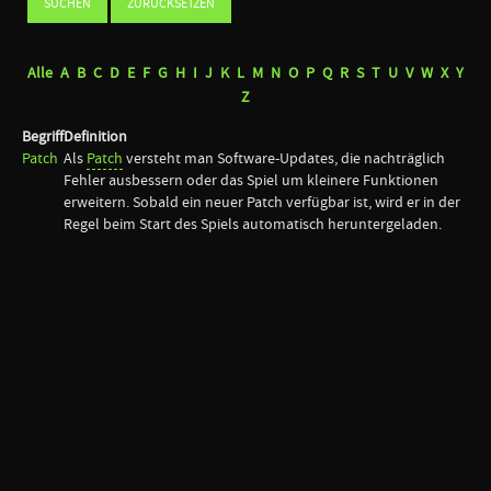
Alle
A
B
C
D
E
F
G
H
I
J
K
L
M
N
O
P
Q
R
S
T
U
V
W
X
Y
Z
Begriff
Definition
Patch
Als
Patch
versteht man Software-Updates, die nachträglich
Fehler ausbessern oder das Spiel um kleinere Funktionen
erweitern. Sobald ein neuer Patch verfügbar ist, wird er in der
Regel beim Start des Spiels automatisch heruntergeladen.