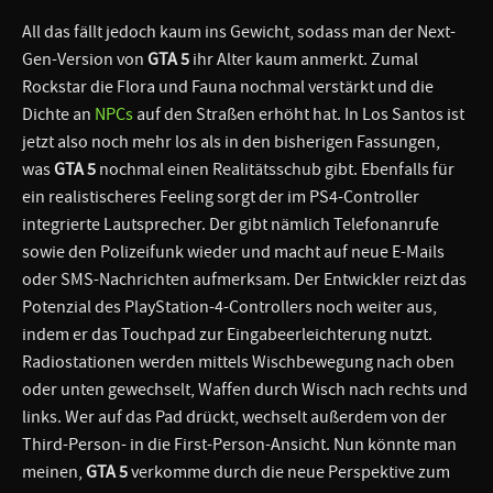
All das fällt jedoch kaum ins Gewicht, sodass man der Next-
Gen-Version von
GTA 5
ihr Alter kaum anmerkt. Zumal
Rockstar die Flora und Fauna nochmal verstärkt und die
Dichte an
NPCs
auf den Straßen erhöht hat. In Los Santos ist
jetzt also noch mehr los als in den bisherigen Fassungen,
was
GTA 5
nochmal einen Realitätsschub gibt. Ebenfalls für
ein realistischeres Feeling sorgt der im PS4-Controller
integrierte Lautsprecher. Der gibt nämlich Telefonanrufe
sowie den Polizeifunk wieder und macht auf neue E-Mails
oder SMS-Nachrichten aufmerksam. Der Entwickler reizt das
Potenzial des PlayStation-4-Controllers noch weiter aus,
indem er das Touchpad zur Eingabeerleichterung nutzt.
Radiostationen werden mittels Wischbewegung nach oben
oder unten gewechselt, Waffen durch Wisch nach rechts und
links. Wer auf das Pad drückt, wechselt außerdem von der
Third-Person- in die First-Person-Ansicht. Nun könnte man
meinen,
GTA 5
verkomme durch die neue Perspektive zum