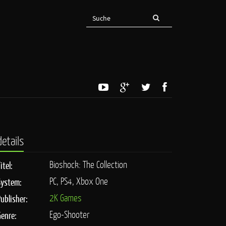
details
Bioshock: The Collection
itel:
PC, PS4, Xbox One
System:
2K Games
Publisher:
Ego-Shooter
Genre: