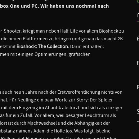
 Xbox One und PC. Wir haben uns nochmal nach
-Shooter, kriegt man neben Half-Life vor allem Bioshock zu
r die neuen Plattformen zu bringen und genau das macht 2K
etzt mit
Bioshock: The Collection
. Darin enthalten:
men mit einigen Optimierungen, grafischen
as auch neun Jahre nach der Erstveröffentlichung nichts von
hat. Für Neulinge ein paar Worte zur Story: Der Spieler
 mit dem Flugzeug im Atlantik abstürzt und sich als einziger
für ein Zufall. Vor allem, weil besagter Leuchtturm als
dort ist durch Machtwechsel und die Abhängigkeit der
stanz namens Adam die Hölle los. Was folgt, ist eine
Rollenspiel-Elementen, coolen Charakteren und starker