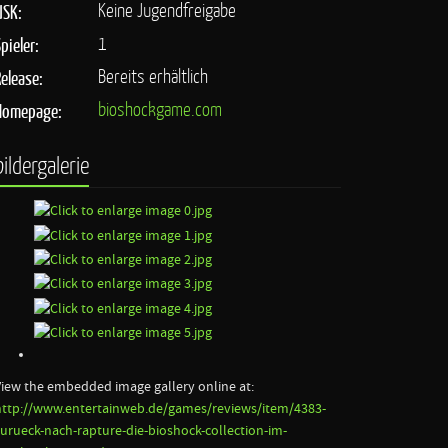
Keine Jugendfreigabe
USK:
1
pieler:
Bereits erhältlich
Release:
bioshockgame.com
Homepage:
bildergalerie
View the embedded image gallery online at:
http://www.entertainweb.de/games/reviews/item/4383-
zurueck-nach-rapture-die-bioshock-collection-im-