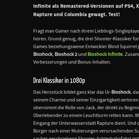
Infinite als Remastered-Versionen auf PS4,
Rapture und Columbia gewagt. Test!
Fragt man Gamer nach ihrem Lieblings-Singleplayer
hören. Grund genug, die drei Shooter-Klassiker fü
Games beziehungsweise Entwickler Blind Squirrel j
Bioshock
,
Bioshock 2
und
Bioshock Infinite
. Zusam
Verbesserungen und Bonus-Inhalten.
Drei Klassiker in 1080p
Das Herzstück bildet ganz klar das Ur-
Bioshock
, d
seinem Charme und seiner Einzigartigkeit verloren 
übernimmt die Rolle von Jack, der direkt zu Beginn
Überlebender zu einem Leuchtturm retten kann. Was 
Eingang der Unterwasserstadt Rapture dient. Und 
Bürger nach einer Mutierungen verursachenden Sub
sauber geschriebene Shooter-Achterbahnfahrt mit 