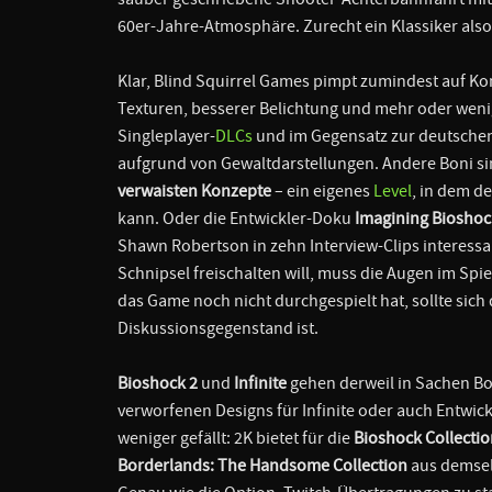
60er-Jahre-Atmosphäre. Zurecht ein Klassiker also
Klar, Blind Squirrel Games pimpt zumindest auf Ko
Texturen, besserer Belichtung und mehr oder weni
Singleplayer-
DLCs
und im Gegensatz zur deutschen O
aufgrund von Gewaltdarstellungen. Andere Boni s
verwaisten Konzepte
– ein eigenes
Level
, in dem d
kann. Oder die Entwickler-Doku
Imagining Bioshoc
Shawn Robertson in zehn Interview-Clips interessa
Schnipsel freischalten will, muss die Augen im Spie
das Game noch nicht durchgespielt hat, sollte sic
Diskussionsgegenstand ist.
Bioshock 2
und
Infinite
gehen derweil in Sachen Bon
verworfenen Designs für Infinite oder auch Entwick
weniger gefällt: 2K bietet für die
Bioshock Collectio
Borderlands: The Handsome Collection
aus demselb