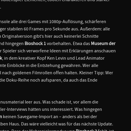
.
nsole alle drei Games mit 1080p-Auflösung, schärferen
ger stabilen 60 Frames pro Sekunde aus. Außerdem: alle
riginalversion gibt’s hier auch keinerlei Schnitte
ind hingegen
Bioshock 1
vorbehalten. Etwa das
Museum der
er Spieler sich verworfene Ideen mit Erklärungen anschauen
k
, in dem kreativer Kopf Ken Levin und Lead Animator
nte Einblicke in die Entstehung gewähren. Wer alle
l nach goldenen Filmrollen offen halten. Kleiner Tipp: Wer
h die Doku-Reihe noch aufsparen, da auch das Ende
usmaterial leer aus. Was schade ist, vor allem die
ler-Interviews hätten uns interessiert. Was hingegen
n
keinen Savegame-Import an – anders als bei der
en Haus. Das wäre vielleicht was für das nächste Update.