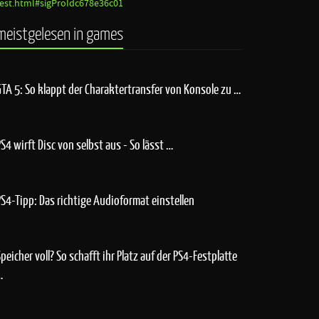
test.html#sigProIdc678e36c01
meistgelesen in games
GTA 5: So klappt der Charaktertransfer von Konsole zu …
PS4 wirft Disc von selbst aus - So lässt …
PS4-Tipp: Das richtige Audioformat einstellen
Speicher voll? So schafft ihr Platz auf der PS4-Festplatte
…