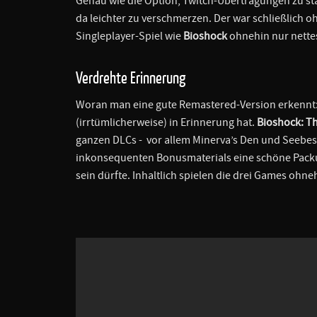
Genau wie die Option, Twitch-Übertragungen zu s
da leichter zu verschmerzen. Der war schließlich o
Singleplayer-Spiel wie
Bioshock
ohnehin nur nette
Verdrehte Erinnerung
Woran man eine gute Remastered-Version erkennt: S
(irrtümlicherweise) in Erinnerung hat.
Bioshock: Th
ganzen DLCs - vor allem Minerva’s Den und Seebest
inkonsequenten Bonusmaterials eine schöne Packung
sein dürfte. Inhaltlich spielen die drei Games ohne