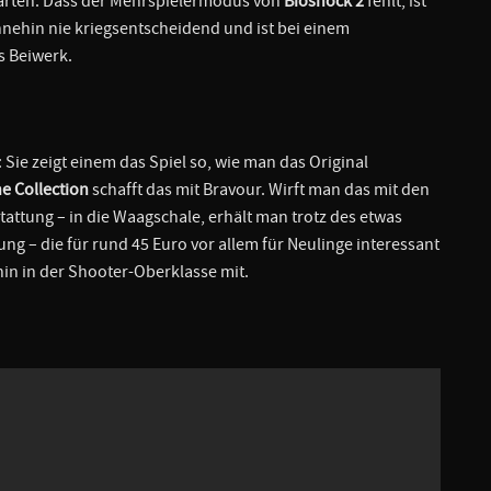
tarten. Dass der Mehrspielermodus von
Bioshock 2
fehlt, ist
hnehin nie kriegsentscheidend und ist bei einem
s Beiwerk.
ie zeigt einem das Spiel so, wie man das Original
e Collection
schafft das mit Bravour. Wirft man das mit den
attung – in die Waagschale, erhält man trotz des etwas
 – die für rund 45 Euro vor allem für Neulinge interessant
hin in der Shooter-Oberklasse mit.