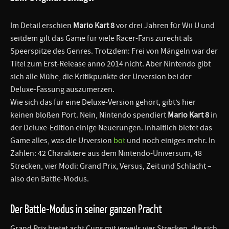
Im Detail erschien
Mario Kart 8
vor drei Jahren für Wii U und
seitdem gilt das Game für viele Racer-Fans zurecht als
Speerspitze des Genres. Trotzdem: Frei von Mängeln war der
Titel zum Erst-Release anno 2014 nicht. Aber Nintendo gibt
sich alle Mühe, die Kritikpunkte der Urversion bei der
Deluxe-Fassung auszumerzen.
Wie sich das für eine Deluxe-Version gehört, gibt’s hier
keinen bloßen Port. Nein, Nintendo spendiert
Mario Kart 8
in
der Deluxe-Edition einige Neuerungen. Inhaltlich bietet das
Game alles, was die Urversion
bot
und noch einiges mehr. In
Zahlen: 42 Charaktere aus dem Nintendo-Universum, 48
Strecken, vier Modi: Grand Prix, Versus, Zeit und Schlacht –
also den Battle-Modus.
Der Battle-Modus in seiner ganzen Pracht
Grand Prix bietet acht Cups mit jeweils vier Strecken, die sich