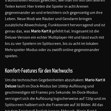
traditionellen Modus gewichen, wie man ihn von den älteren
Teilen kennt: Hier treten die Spieler in acht Arenen
gegeneinander an und erleichtern sich gegenseitig um ihre
Leben. Neue Modi wie Räuber und Gendarm bringen
zusätzliche Abwechslung. Funktioniert hervorragend und ist
genau das, was
Mario Kart 8
gefehlt hat. Insgesamt ist die
Deluxe-Version ein echter Multiplayer-Hit und lässt euch mit
bis zu vier Spielern im Splitscreen, bis zu acht im lokalen
Mehrspieler-Modus oder zu zwölft online gegeneinander
spielen.
Komfort-Features für den Nachwuchs
Um die technischen Gegebenheiten abzuhaken:
Mario Kart 8
Deluxe
läuft im Dock-Modus bei 1080p-Auflösung und
geschmeidigen 60 Frames pro Sekunde. Im Dock-Modus
verringert sich die Auflösung logischerweise auf 720p und im
Splitscreen halbiert sich die Framerate auf 30 Bilder. All das
tut dem Spielspaß freilich keinen Abbruch. Mario Kart 8