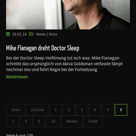
29.01.18
News / Kino
Mike Flanagan dreht Doctor Sleep
Bei der Doctor Sleep-Verfilmung tut sich was: Mike Flanagan
schreibt das ursprünglich von Akiva Goldsman verfasste Skript
nochmal neu und führt Regie bei der Fortsetzung.
Weiterlesen
Start
Zurück
1
2
3
4
5
6
7
8
9
10
Weiter
Ende
Seite 6 von 130